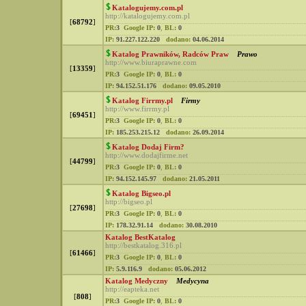
Katalogujemy.com.pl
http://katalogujemy.com.pl
[
68792
]
PR:
3
Google IP:
0
,
BL:
0
IP:
91.227.122.220
dodano:
04.06.2014
Katalog Prawników, Radców Praw
Prawo
http://www.biuraprawne.com
[
13359
]
PR:
3
Google IP:
0
,
BL:
0
IP:
94.152.51.176
dodano:
09.05.2010
Katalog Firrmy.pl
Firmy
http://www.firrmy.pl
[
69451
]
PR:
3
Google IP:
0
,
BL:
0
IP:
185.253.215.12
dodano:
26.09.2014
Katalog Dodaj Firm?
http://www.dodajfirme.net
[
44799
]
PR:
3
Google IP:
0
,
BL:
0
IP:
94.152.145.97
dodano:
21.05.2011
Katalog Bigseo.pl
http://bigseo.pl
[
27698
]
PR:
3
Google IP:
0
,
BL:
0
IP:
178.32.91.14
dodano:
30.08.2010
Katalog BestKatalog
http://bestkatalog.316.pl
[
61466
]
PR:
3
Google IP:
0
,
BL:
0
IP:
5.9.116.9
dodano:
05.06.2012
Katalog Medyczny
Medycyna
http://eapteka.net
[
808
]
PR:
3
Google IP:
0
,
BL:
0