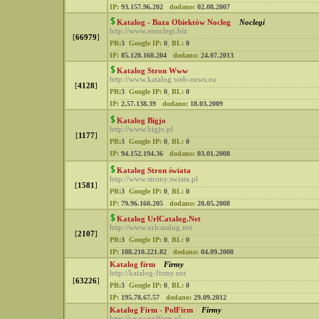
IP:
93.157.96.202
dodano:
02.08.2007
Katalog - Baza Obiektów Nocleg
Noclegi
http://www.enoclegi.biz
[
66979
]
PR:
3
Google IP:
0
,
BL:
0
IP:
85.128.160.204
dodano:
24.07.2013
Katalog Stron Www
http://www.katalog.web-news.eu
[
4128
]
PR:
3
Google IP:
0
,
BL:
0
IP:
2.57.138.39
dodano:
18.03.2009
Katalog Bigjo
http://www.bigjo.pl
[
1177
]
PR:
3
Google IP:
0
,
BL:
0
IP:
94.152.194.36
dodano:
03.01.2008
Katalog Stron świata
http://www.strony.swiata.pl
[
1581
]
PR:
3
Google IP:
0
,
BL:
0
IP:
79.96.160.205
dodano:
20.05.2008
Katalog UrlCatalog.Net
http://www.urlcatalog.net
[
2107
]
PR:
3
Google IP:
0
,
BL:
0
IP:
188.210.221.82
dodano:
04.09.2008
Katalog firm
Firmy
http://katalog-firmy.net
[
63226
]
PR:
3
Google IP:
0
,
BL:
0
IP:
195.78.67.57
dodano:
29.09.2012
Katalog Firm - PolFirm
Firmy
http://www.polfirm.pl