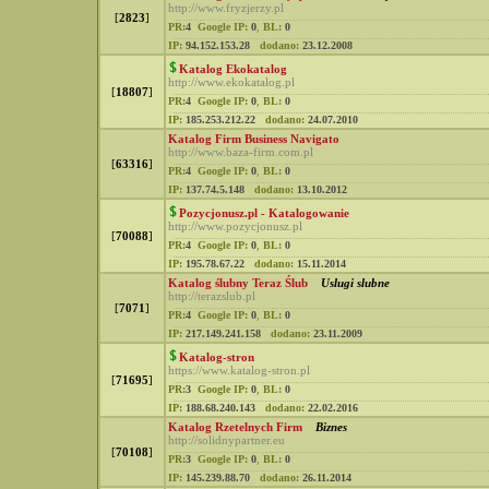
http://www.fryzjerzy.pl
[
2823
]
PR:
4
Google IP:
0
,
BL:
0
IP:
94.152.153.28
dodano:
23.12.2008
Katalog Ekokatalog
http://www.ekokatalog.pl
[
18807
]
PR:
4
Google IP:
0
,
BL:
0
IP:
185.253.212.22
dodano:
24.07.2010
Katalog Firm Business Navigato
http://www.baza-firm.com.pl
[
63316
]
PR:
4
Google IP:
0
,
BL:
0
IP:
137.74.5.148
dodano:
13.10.2012
Pozycjonusz.pl - Katalogowanie
http://www.pozycjonusz.pl
[
70088
]
PR:
4
Google IP:
0
,
BL:
0
IP:
195.78.67.22
dodano:
15.11.2014
Katalog ślubny Teraz Ślub
Uslugi slubne
http://terazslub.pl
[
7071
]
PR:
4
Google IP:
0
,
BL:
0
IP:
217.149.241.158
dodano:
23.11.2009
Katalog-stron
https://www.katalog-stron.pl
[
71695
]
PR:
3
Google IP:
0
,
BL:
0
IP:
188.68.240.143
dodano:
22.02.2016
Katalog Rzetelnych Firm
Biznes
http://solidnypartner.eu
[
70108
]
PR:
3
Google IP:
0
,
BL:
0
IP:
145.239.88.70
dodano:
26.11.2014