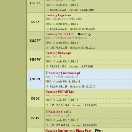
[
12577
]
PR:
3
Google IP:
0
,
BL:
0
IP:
87.98.239.48
dodano:
28.04.2010
Katalog E-gratka
http://katalog.e-gratka.info
[
2222
]
PR:
3
Google IP:
0
,
BL:
0
IP:
87.98.234.215
dodano:
25.09.2008
Katalog WEBSITES
Branzowy
http://www.katalog-websites.eu
[
38777
]
PR:
3
Google IP:
0
,
BL:
0
IP:
195.78.66.156
dodano:
31.01.2011
Katalog Babyk.pl
http://babyk.pl
[
49370
]
PR:
3
Google IP:
0
,
BL:
0
IP:
54.38.51.151
dodano:
19.07.2011
Katalog Linkmania.pl
http://www.linkmania.pl
[
70369
]
PR:
3
Google IP:
-1
,
BL:
-1
IP:
91.194.91.126
dodano:
09.12.2014
Katalog ESTART.pl
http://www.estart.pl
[
5866
]
PR:
3
Google IP:
0
,
BL:
0
IP:
195.162.24.106
dodano:
16.09.2009
Katalog GooGi
http://www.googi.pl
[
5516
]
PR:
3
Google IP:
0
,
BL:
0
IP:
193.177.165.36
dodano:
09.08.2009
Katalog Internetowe Biura Pras
Firmy