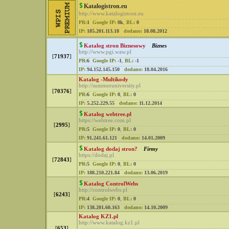
Katalogistron.eu
http://www.katalogistron.eu
PR:
1
Google IP:
0k
,
BL:
0
IP:
185.201.113.18
dodano:
18.08.2012
Katalog stron Biznesowy
Biznes
http://www.pgi.waw.pl
[
71937
]
PR:
6
Google IP:
-1
,
BL:
-1
IP:
94.152.145.150
dodano:
18.04.2016
Katalog -Multikody
http://summeruniversity.pl
[
70376
]
PR:
6
Google IP:
0
,
BL:
0
IP:
5.252.229.55
dodano:
11.12.2014
Katalog webtree.pl
https://webtree.com.pl
[
2995
]
PR:
5
Google IP:
0
,
BL:
0
IP:
91.241.61.121
dodano:
14.01.2009
Katalog dodaj stron?
Firmy
https://dodaj.pl
[
72843
]
PR:
5
Google IP:
0
,
BL:
0
IP:
188.210.221.84
dodano:
13.06.2019
Katalog ControlWebs
http://controlwebs.pl
[
6243
]
PR:
4
Google IP:
0
,
BL:
0
IP:
138.201.60.163
dodano:
14.10.2009
Katalog KZ1.pl
http://www.katalog.kz1.pl
[
653
]