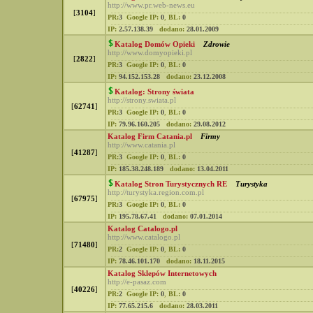
http://www.pr.web-news.eu
[
3104
]
PR:
3
Google IP:
0
,
BL:
0
IP:
2.57.138.39
dodano:
28.01.2009
Katalog Domów Opieki
Zdrowie
http://www.domyopieki.pl
[
2822
]
PR:
3
Google IP:
0
,
BL:
0
IP:
94.152.153.28
dodano:
23.12.2008
Katalog: Strony świata
http://strony.swiata.pl
[
62741
]
PR:
3
Google IP:
0
,
BL:
0
IP:
79.96.160.205
dodano:
29.08.2012
Katalog Firm Catania.pl
Firmy
http://www.catania.pl
[
41287
]
PR:
3
Google IP:
0
,
BL:
0
IP:
185.38.248.189
dodano:
13.04.2011
Katalog Stron Turystycznych RE
Turystyka
http://turystyka.region.com.pl
[
67975
]
PR:
3
Google IP:
0
,
BL:
0
IP:
195.78.67.41
dodano:
07.01.2014
Katalog Catalogo.pl
http://www.catalogo.pl
[
71480
]
PR:
2
Google IP:
0
,
BL:
0
IP:
78.46.101.170
dodano:
18.11.2015
Katalog Sklepów Internetowych
http://e-pasaz.com
[
40226
]
PR:
2
Google IP:
0
,
BL:
0
IP:
77.65.215.6
dodano:
28.03.2011