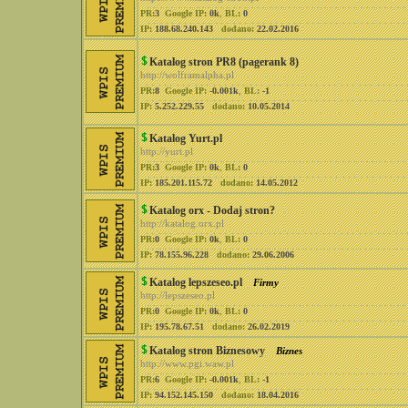
PR:
3
Google IP:
0k
,
BL:
0
IP:
188.68.240.143
dodano:
22.02.2016
Katalog stron PR8 (pagerank 8)
http://wolframalpha.pl
PR:
8
Google IP:
-0.001k
,
BL:
-1
IP:
5.252.229.55
dodano:
10.05.2014
Katalog Yurt.pl
http://yurt.pl
PR:
3
Google IP:
0k
,
BL:
0
IP:
185.201.115.72
dodano:
14.05.2012
Katalog orx - Dodaj stron?
http://katalog.orx.pl
PR:
0
Google IP:
0k
,
BL:
0
IP:
78.155.96.228
dodano:
29.06.2006
Katalog lepszeseo.pl
Firmy
http://lepszeseo.pl
PR:
0
Google IP:
0k
,
BL:
0
IP:
195.78.67.51
dodano:
26.02.2019
Katalog stron Biznesowy
Biznes
http://www.pgi.waw.pl
PR:
6
Google IP:
-0.001k
,
BL:
-1
IP:
94.152.145.150
dodano:
18.04.2016