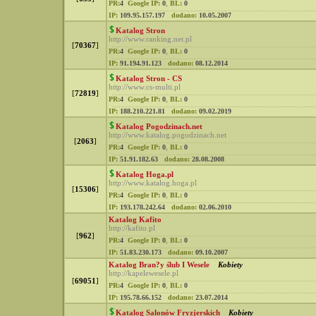
PR:
4
Google IP:
0
,
BL:
0
IP:
109.95.157.197
dodano:
10.05.2007
Katalog Stron
http://www.ranking.net.pl
[
70367
]
PR:
4
Google IP:
0
,
BL:
0
IP:
91.194.91.123
dodano:
08.12.2014
Katalog Stron - CS
http://www.cs-multi.pl
[
72819
]
PR:
4
Google IP:
0
,
BL:
0
IP:
188.210.221.81
dodano:
09.02.2019
Katalog Pogodzinach.net
http://www.katalog.pogodzinach.net
[
2063
]
PR:
4
Google IP:
0
,
BL:
0
IP:
51.91.182.63
dodano:
28.08.2008
Katalog Hoga.pl
http://www.katalog.hoga.pl
[
15306
]
PR:
4
Google IP:
0
,
BL:
0
IP:
193.178.242.64
dodano:
02.06.2010
Katalog Kafito
http://kafito.pl
[
962
]
PR:
4
Google IP:
0
,
BL:
0
IP:
51.83.230.173
dodano:
09.10.2007
Katalog Bran?y ślub I Wesele
Kobiety
http://kapelewesele.pl
[
69051
]
PR:
4
Google IP:
0
,
BL:
0
IP:
195.78.66.152
dodano:
23.07.2014
Katalog Salonów Fryzjerskich
Kobiety