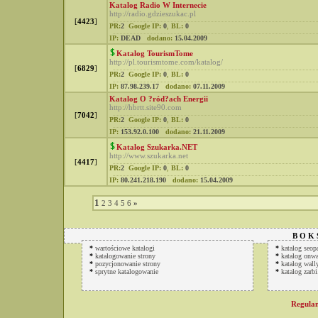
Katalog Radio W Internecie
http://radio.gdzieszukac.pl
[
4423
]
PR:
2
Google IP:
0
,
BL:
0
IP:
DEAD
dodano:
15.04.2009
Katalog TourismTome
http://pl.tourismtome.com/katalog/
[
6829
]
PR:
2
Google IP:
0
,
BL:
0
IP:
87.98.239.17
dodano:
07.11.2009
Katalog O ?ród?ach Energii
http://hbrtt.site90.com
[
7042
]
PR:
2
Google IP:
0
,
BL:
0
IP:
153.92.0.100
dodano:
21.11.2009
Katalog Szukarka.NET
http://www.szukarka.net
[
4417
]
PR:
2
Google IP:
0
,
BL:
0
IP:
80.241.218.190
dodano:
15.04.2009
1
2
3
4
5
6
»
B O K 
*
wartościowe katalogi
*
katalog seop
*
katalogowanie strony
*
katalog onwa
*
pozycjonowanie strony
*
katalog wally
*
sprytne katalogowanie
*
katalog zarbi
Regulam