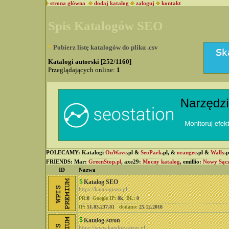
strona główna
dodaj katalog
zaloguj
kontakt
Spis Katalogów SEO
*
Pobierz listę katalogów do pliku .csv
Katalogi autorski [252/1160]
Przeglądających online:
1
POLECAMY: Katalogi
OnWave
.pl &
SeoPark
.pl, &
orangee
.pl &
Wally
.
FRIENDS: Mar:
GreenStop.pl
, axe29:
Mocny katalog
, emillio:
Nowy Sąc
ID
Nazwa
Katalog SEO
https://katalogiseo.pl
PR:
0
Google IP:
0k
,
BL:
0
IP:
51.83.237.81
dodano:
25.12.2018
Katalog-stron
https://www.katalog-stron.pl