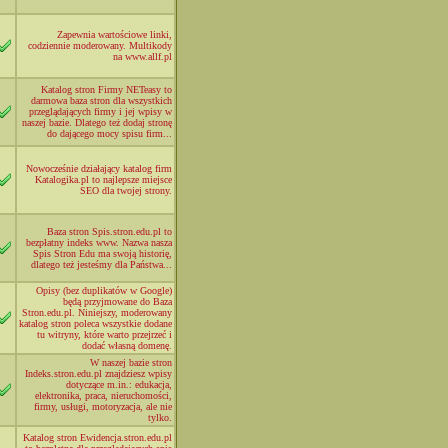
Zapewnia wartościowe linki,
codziennie moderowany. Multikody
na www.allf.pl
Katalog stron Firmy NETeasy to
darmowa baza stron dla wszystkich
przeglądających firmy i jej wpisy w
naszej bazie. Dlatego też dodaj stronę
do dającego mocy spisu firm...
Nowocześnie działający katalog firm
Katalogika.pl to najlepsze miejsce
SEO dla twojej strony.
Baza stron Spis.stron.edu.pl to
bezpłatny indeks www. Nazwa nasza
Spis Stron Edu ma swoją historię,
dlatego też jesteśmy dla Państwa...
Opisy (bez duplikatów w Google)
będą przyjmowane do Baza
Stron.edu.pl. Niniejszy, moderowany
katalog stron poleca wszystkie dodane
tu witryny, które warto przejrzeć i
dodać własną domenę.
W naszej bazie stron
Indeks.stron.edu.pl znajdziesz wpisy
dotyczące m.in.: edukacja,
elektronika, praca, nieruchomości,
firmy, usługi, motoryzacja, ale nie
tylko.
Katalog stron Ewidencja.stron.edu.pl