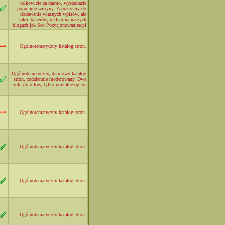
całkowicie za darmo, wyszukacie
popularne witryny. Zapraszamy do
dodawania własnych wpisów, ale
także banerów, reklam na naszych
blogach jak Seo Pozycjonowaniee.pl
Ogólnotematyczny katalog stron.
Ogólnotematyczny, darmowy katalog
stron, codziennie moderowany. Dwa
linki dofollow, tylko unikalne opisy.
Ogólnotematyczny katalog stron.
Ogólnotematyczny katalog stron.
Ogólnotematyczny katalog stron.
Ogólnotematyczny katalog stron.