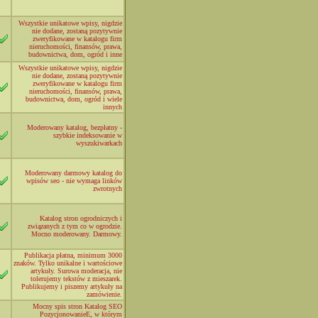
Wszystkie unikatowe wpisy, nigdzie
nie dodane, zostaną pozytywnie
zweryfikowane w katalogu firm
nieruchomości, finansów, prawa,
budownictwa, dom, ogród i inne
Wszystkie unikatowe wpisy, nigdzie
nie dodane, zostaną pozytywnie
zweryfikowane w katalogu firm
nieruchomości, finansów, prawa,
budownictwa, dom, ogród i wiele
innych
Moderowany katalog, bezpłatny -
szybkie indeksowanie w
wyszukiwarkach
Moderowany darmowy katalog do
wpisów seo - nie wymaga linków
zwrotnych
Katalog stron ogrodniczych i
związanych z tym co w ogrodzie.
Mocno moderowany. Darmowy.
Publikacja płatna, minimum 3000
znaków. Tylko unikalne i wartościowe
artykuły. Surowa moderacja, nie
tolerujemy tekstów z mieszarek.
Publikujemy i piszemy artykuły na
zamówienie.
Mocny spis stron Katalog SEO
PozycjonowanieE, w którym