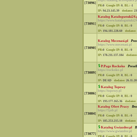
https://katalog.activeplace.p
[
73096
]
PR:
0
Google IP:
0
,
BL:
-1
IP:
94.23.145.39
dodano:
23
Katalog Katalogsztuki24.
https://www.katalogsztuki24
[
73091
]
PR:
0
Google IP:
0
,
BL:
0
IP:
194.181.228.60
dodano:
Katalog Mecenasi.pl
Pra
https://www.mecenasi.pl
[
73090
]
PR:
0
Google IP:
0
,
BL:
0
IP:
178.211.137.184
dodano
P.Page Rockoko
Presel
https://rockoko.pl
[
73089
]
PR:
0
Google IP:
0
,
BL:
0
IP:
DEAD
dodano:
26.11.20
Katalog Topowy
https://topowy.pl
[
73086
]
PR:
0
Google IP:
0
,
BL:
0
IP:
193.177.165.36
dodano:
Katalog Ofert Pracy
Bra
https://1job.pl
[
73084
]
PR:
0
Google IP:
0
,
BL:
0
IP:
185.253.215.18
dodano:
Katalog Gwiazdor.pl
B
https://www.gwiazdor.pl
[
73077
]
PR:
0
Google IP:
0
,
BL:
0