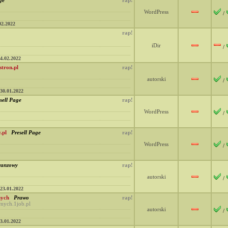
ge
rap!
WordPress
/
02.2022
rap!
iDir
/
4.02.2022
stron.pl
rap!
autorski
/
30.01.2022
sell Page
rap!
WordPress
/
.pl
Presell Page
rap!
WordPress
/
ranzowy
rap!
autorski
/
23.01.2022
nych
Prawo
rap!
wnych.1job.pl
autorski
/
3.01.2022