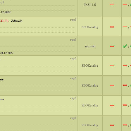
.pl
PKSI 1.6
/
.12.2022
rap!
CO.PL
Zdrowie
SEOKatalog
/
rap!
autorski
/
20.12.2022
rap!
y
SEOKatalog
/
rap!
nse
SEOKatalog
/
rap!
nse
SEOKatalog
/
rap!
SEOKatalog
/