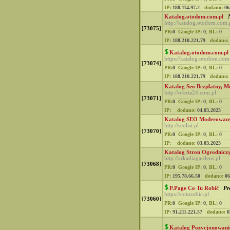
IP:
188.114.97.2
dodano:
06
Katalog.otodom.com.pl
http://katalog.otodom.com.
[
73075
]
PR:
0
Google IP:
0
,
BL:
0
IP:
188.210.221.79
dodano:
Katalog.otodom.com.pl
https://katalog.otodom.com
[
73074
]
PR:
0
Google IP:
0
,
BL:
0
IP:
188.210.221.79
dodano:
Katalog Seo Bezpłatny, 
http://oferta24.com.pl
[
73071
]
PR:
0
Google IP:
0
,
BL:
0
IP:
dodano:
04.03.2023
Katalog SEO Moderowa
http://seolist.pl
[
73070
]
PR:
0
Google IP:
0
,
BL:
0
IP:
dodano:
03.03.2023
Katalog Stron Ogrodnicz
http://arkadiagardens.pl
[
73068
]
PR:
0
Google IP:
0
,
BL:
0
IP:
195.78.66.50
dodano:
06
P.Page Co Tu Robić
Pr
https://coturobic.pl
[
73060
]
PR:
0
Google IP:
0
,
BL:
0
IP:
91.211.221.57
dodano:
0
Katalog Pozycjonowani