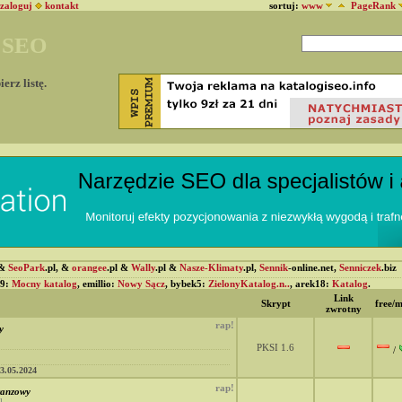
zaloguj
kontakt
sortuj:
www
PageRank
w SEO
erz listę.
 &
SeoPark
.pl, &
orangee
.pl &
Wally
.pl &
Nasze-Klimaty
.pl,
Sennik
-online.net,
Senniczek
.biz
29:
Mocny katalog
, emillio:
Nowy Sącz
, bybek5:
ZielonyKatalog.n..
, arek18:
Katalog
.
Link
Skrypt
free/
zwrotny
rap!
y
PKSI 1.6
/
3.05.2024
rap!
ranzowy