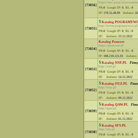
https://seo.pozycjonowaniee
[
73056
]
PR:
0
Google IP:
0
,
BL:
0
IP:
178.32.40.89
dodano:
26
Katalog POGRAMYW
http://www.pogramywco.pl
[
73055
]
PR:
0
Google IP:
0
,
BL:
0
IP:
dodano:
23.12.2022
Katalog Pomcert
https://pomcert.pl
[
73054
]
PR:
0
Google IP:
0
,
BL:
0
IP:
188.210.221.81
dodano:
Katalog NNF.PL
Firm
http://nnf.pl
[
73053
]
PR:
0
Google IP:
0
,
BL:
0
IP:
dodano:
14.12.2022
Katalog OUZ.PL
Fina
http://ouz.pl
[
73052
]
PR:
0
Google IP:
0
,
BL:
0
IP:
dodano:
09.12.2022
Katalog QAW.PL
Fina
http://qaw.pl
[
73039
]
PR:
0
Google IP:
0
,
BL:
0
IP:
dodano:
01.12.2022
Katalog SFY.PL
http://sfy.pl
[
73038
]
PR:
0
Google IP:
0
,
BL:
0