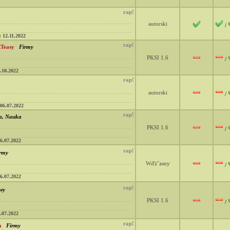
rap!
autorski
/
:
12.11.2022
rap!
ETeasy
Firmy
PKSI 1.6
/
.10.2022
rap!
autorski
/
06.07.2022
rap!
a, Nauka
PKSI 1.6
/
6.07.2022
rap!
rmy
Wďż˝asny
/
6.07.2022
rap!
wy
PKSI 1.6
/
.07.2022
rap!
a
Firmy