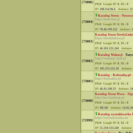
[
73006
]
PR:
0
Google IP:
0
,
BL:
0
IP:
188.114.96.6
dodano:
21
Katalog Stron - Nowocz
https://miss-bee.pl
[
73004
]
PR:
0
Google IP:
0
,
BL:
0
IP:
78.46.199.222
dodano:
1
Katalog Stron StrefaLin
https://strefalinkow.pl
[
73003
]
PR:
0
Google IP:
0
,
BL:
0
IP:
46.101.121.244
dodano:
Katalog Wakacji
Turys
https://wakacje.1job.pl
[
73002
]
PR:
0
Google IP:
0
,
BL:
0
IP:
185.253.215.18
dodano:
Katalog - Kolosalny.pl 
https://kolosalny.pl
[
73001
]
PR:
0
Google IP:
0
,
BL:
0
IP:
46.41.140.33
dodano:
24
Katalog Stron Www - Og
http://seo-kataloog.pl
[
73000
]
PR:
0
Google IP:
0
,
BL:
0
IP:
DEAD
dodano:
14.02.2
Katalog wyszukiwarka 
https://wyszukiwarka.eu
[
72999
]
PR:
0
Google IP:
0
,
BL:
0
IP:
51.210.133.240
dodano: