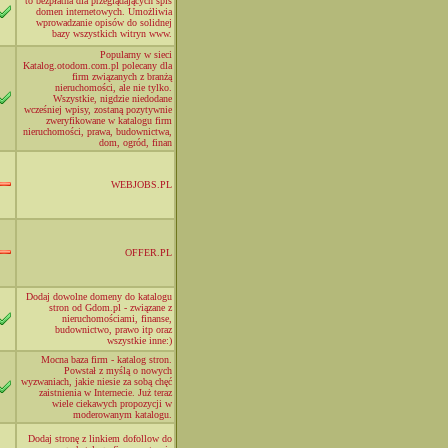
to bezpłatna dla przeglądających spis
domen internetowych. Umożliwia
wprowadzanie opisów do solidnej
bazy wszystkich witryn www.
Popularny w sieci
Katalog.otodom.com.pl polecany dla
firm związanych z branżą
nieruchomości, ale nie tylko.
Wszystkie, nigdzie niedodane
wcześniej wpisy, zostaną pozytywnie
zweryfikowane w katalogu firm
nieruchomości, prawa, budownictwa,
dom, ogród, finan
WEBJOBS.PL
OFFER.PL
Dodaj dowolne domeny do katalogu
stron od Gdom.pl - związane z
nieruchomościami, finanse,
budownictwo, prawo itp oraz
wszystkie inne:)
Mocna baza firm - katalog stron.
Powstał z myślą o nowych
wyzwaniach, jakie niesie za sobą chęć
zaistnienia w Internecie. Już teraz
wiele ciekawych propozycji w
moderowanym katalogu.
Dodaj stronę z linkiem dofollow do