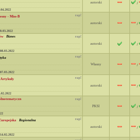
autorski
/
.04.2022
rap!
esny - Miss-B
autorski
/
0.03.2022
ków
Biznes
rap!
autorski
/
08.03.2022
rap!
tyka
Własny
/
07.03.2022
rap!
- Artykuły
autorski
/
.02.2022
ólnotematyczn
rap!
PKSI
/
022
rap!
Europejska
Regionalna
autorski
/
14.02.2022