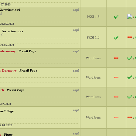
.07.2023
Nieruchomosci
rap!
pl
PKSI 1.6
/
29.05.2023
rap!
Nieruchomosci
.pl
PKSI 1.6
/
29.05.2023
Moderowany
Presell Page
rap!
WordPress
/
ny Darmowy
Presell Page
rap!
WordPress
/
ych
Presell Page
rap!
WordPress
/
.02.2023
rap!
esell Page
WordPress
/
2.01.2023
rap!
e
Firmy