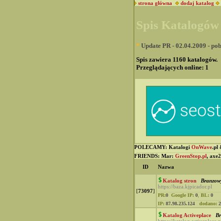
strona główna
dodaj katalog
Spis Katalogó
*
Update PR - 02.04.2009 - pobi
Spis zawiera 1160 katalogów.
Przeglądających online:
1
POLECAMY: Katalogi
OnWave
.pl
FRIENDS: Mar:
GreenStop.pl
, axe
ID
Nazwa
Katalog stron
Branzow
https://baza.kjpicador.pl
[
73097
]
PR:
0
Google IP:
0
,
BL:
0
IP:
87.98.235.124
dodano:
2
Katalog Activeplace
B