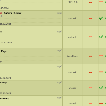
l
PKSI 1.6
/
.05.2024
pl
Kultura i Sztuka
rap!
.pl
autorski
/
18.12.2023
wo
rap!
autorski
/
:
01.12.2023
rap!
l Page
WordPress
/
23
rap!
autorski
/
14.10.2023
nzowy
rap!
własny
/
09.09.2023
rap!
ranzowy
autorski
/