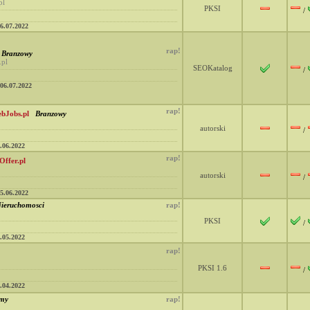
pl
PKSI
/
6.07.2022
rap!
Branzowy
.pl
SEOKatalog
/
06.07.2022
rap!
bJobs.pl
Branzowy
autorski
/
.06.2022
rap!
Offer.pl
autorski
/
5.06.2022
ieruchomosci
rap!
PKSI
/
.05.2022
rap!
PKSI 1.6
/
.04.2022
rmy
rap!