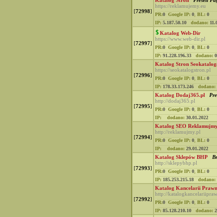
Katalog Stron
Presell Pa
https://reklamujemy.eu
[
72998
]
PR:
0
Google IP:
0
,
BL:
0
IP:
5.187.50.10
dodano:
11.
Katalog Web-Dir
https://www.web-dir.pl
[
72997
]
PR:
0
Google IP:
0
,
BL:
0
IP:
91.228.196.33
dodano:
0
Katalog Stron Seokatalog
https://seokatalogstron.pl
[
72996
]
PR:
0
Google IP:
0
,
BL:
0
IP:
178.33.173.246
dodano:
Katalog Dodaj365.pl
Pre
http://dodaj365.pl
[
72995
]
PR:
0
Google IP:
0
,
BL:
0
IP:
dodano:
30.01.2022
Katalog SEO Reklamujmy
http://reklamujmy.pl
[
72994
]
PR:
0
Google IP:
0
,
BL:
0
IP:
dodano:
29.01.2022
Katalog Sklepów BHP
B
http://sklepybhp.pl
[
72993
]
PR:
0
Google IP:
0
,
BL:
0
IP:
185.253.215.18
dodano:
Katalog Kancelarii Praw
http://katalogkancelariipra
[
72992
]
PR:
0
Google IP:
0
,
BL:
0
IP:
85.128.210.10
dodano:
2