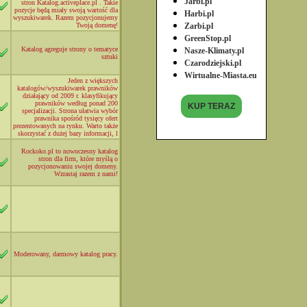
Jarbi.pl
stron Katalog.activeplace.pl . Takie
pozycje będą miały swoją wartość dla
Harbi.pl
wyszukiwarek. Razem pozycjonujemy
Twoją domenę!
Zarbi.pl
GreenStop.pl
Katalog agreguje strony o tematyce
Nasze-Klimaty.pl
sztuki
Czarodziejski.pl
Wirtualne-Miasta.eu
Jeden z większych
katalogów/wyszukiwarek prawników
działający od 2009 r. klasyfikujący
prawników według ponad 200
KUP TERAZ
specjalizacji. Strona ułatwia wybór
prawnika spośród tysięcy ofert
prezentowanych na rynku. Warto także
skorzystać z dużej bazy informacji, l
Rockoko.pl to nowoczesny katalog
stron dla firm, które myślą o
pozycjonowaniu swojej domeny.
Wzrastaj razem z nami!
Moderowany, darmowy katalog pracy.