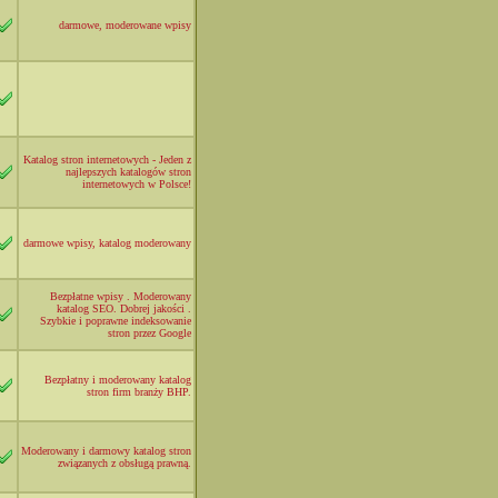
darmowe, moderowane wpisy
Katalog stron internetowych - Jeden z
najlepszych katalogów stron
internetowych w Polsce!
darmowe wpisy, katalog moderowany
Bezpłatne wpisy . Moderowany
katalog SEO. Dobrej jakości .
Szybkie i poprawne indeksowanie
stron przez Google
Bezpłatny i moderowany katalog
stron firm branży BHP.
Moderowany i darmowy katalog stron
związanych z obsługą prawną.