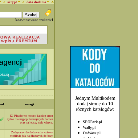
skrypt
data dodania
[
zaawansowane szukanie
]
Jednym Multikodem
dodaj stronę do 10
mod
uwagi
różnych katalogów:
KJ Picador to mocny katalog stron
tylko dla najpopularniejszych domen
SEOPark.pl
oraz najlepszy spis witryn.
Wally.pl
Zachęcamy do dodawania wpisów
OnWave.pl
możliwie jak najdłuższych do bazy