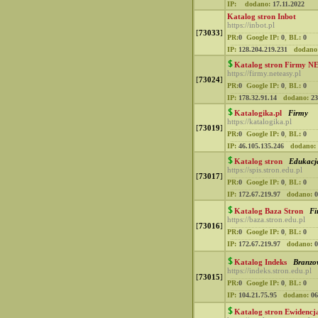
IP:
dodano:
17.11.2022
Katalog stron Inbot
https://inbot.pl
[
73033
]
PR:
0
Google IP:
0
,
BL:
0
IP:
128.204.219.231
dodano
Katalog stron Firmy N
https://firmy.neteasy.pl
[
73024
]
PR:
0
Google IP:
0
,
BL:
0
IP:
178.32.91.14
dodano:
23
Katalogika.pl
Firmy
https://katalogika.pl
[
73019
]
PR:
0
Google IP:
0
,
BL:
0
IP:
46.105.135.246
dodano:
Katalog stron
Edukacj
https://spis.stron.edu.pl
[
73017
]
PR:
0
Google IP:
0
,
BL:
0
IP:
172.67.219.97
dodano:
0
Katalog Baza Stron
Fi
https://baza.stron.edu.pl
[
73016
]
PR:
0
Google IP:
0
,
BL:
0
IP:
172.67.219.97
dodano:
0
Katalog Indeks
Branzo
https://indeks.stron.edu.pl
[
73015
]
PR:
0
Google IP:
0
,
BL:
0
IP:
104.21.75.95
dodano:
06
Katalog stron Ewidencj