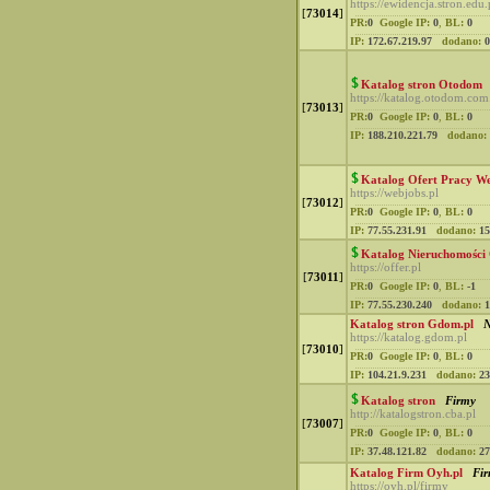
https://ewidencja.stron.edu.
[
73014
]
PR:
0
Google IP:
0
,
BL:
0
IP:
172.67.219.97
dodano:
0
Katalog stron Otodom
https://katalog.otodom.com
[
73013
]
PR:
0
Google IP:
0
,
BL:
0
IP:
188.210.221.79
dodano:
Katalog Ofert Pracy We
https://webjobs.pl
[
73012
]
PR:
0
Google IP:
0
,
BL:
0
IP:
77.55.231.91
dodano:
15
Katalog Nieruchomości 
https://offer.pl
[
73011
]
PR:
0
Google IP:
0
,
BL:
-1
IP:
77.55.230.240
dodano:
1
Katalog stron Gdom.pl
N
https://katalog.gdom.pl
[
73010
]
PR:
0
Google IP:
0
,
BL:
0
IP:
104.21.9.231
dodano:
23
Katalog stron
Firmy
http://katalogstron.cba.pl
[
73007
]
PR:
0
Google IP:
0
,
BL:
0
IP:
37.48.121.82
dodano:
27
Katalog Firm Oyh.pl
Fi
https://oyh.pl/firmy