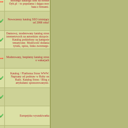
mocnego katalogu firm na stronie
Oyh.pl - to popularna i dająca moc
baza z firmami.
Nowoczesny katalog SEO istniejący
od 2008 roku!
Darmowy, moderowany katalog stron
internetowych na autorskim skrypcie.
Katalog podzielony na kategorie
tematyczne. Możliwość dodania
tytułu, opisu, linku zwrotnego.
Moderowany, bezpłatny katalog stron
o wakacjach
Katalog / Platforma Stron WWW.
Napisany od podstaw w Ruby on
Rails. Katalog Stron / Blog z
artykułami sponsorowanymi.
Europejska wyszukiwarka