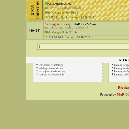
Katalogistron.eu
http://www.katalogistron.eu
PR:
1
Google IP:
0k
,
BL:
0
IP:
185.201.113.18
dodano:
18.08.2012
Katalog Graficzny
Kultura i Sztuka
http://katalog.burning-brushes.pl
[
69468
]
PR:
0
Google IP:
0
,
BL:
0
IP:
212.91.26.8
dodano:
04.10.2014
1
B O K 
*
wartościowe katalogi
*
katalog seop
*
katalogowanie strony
*
katalog onwa
*
pozycjonowanie strony
*
katalog wally
*
sprytne katalogowanie
*
katalog zarbi
Regulam
Powered by
MAR
© 