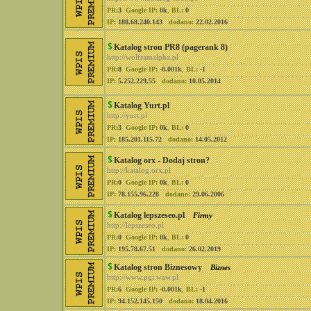
PR:
3
Google IP:
0k
,
BL:
0
IP:
188.68.240.143
dodano:
22.02.2016
Katalog stron PR8 (pagerank 8)
http://wolframalpha.pl
PR:
8
Google IP:
-0.001k
,
BL:
-1
IP:
5.252.229.55
dodano:
10.05.2014
Katalog Yurt.pl
http://yurt.pl
PR:
3
Google IP:
0k
,
BL:
0
IP:
185.201.115.72
dodano:
14.05.2012
Katalog orx - Dodaj stron?
http://katalog.orx.pl
PR:
0
Google IP:
0k
,
BL:
0
IP:
78.155.96.228
dodano:
29.06.2006
Katalog lepszeseo.pl
Firmy
http://lepszeseo.pl
PR:
0
Google IP:
0k
,
BL:
0
IP:
195.78.67.51
dodano:
26.02.2019
Katalog stron Biznesowy
Biznes
http://www.pgi.waw.pl
PR:
6
Google IP:
-0.001k
,
BL:
-1
IP:
94.152.145.150
dodano:
18.04.2016