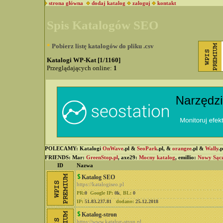
strona główna
dodaj katalog
zaloguj
kontakt
Spis Katalogów SEO
*
Pobierz listę katalogów do pliku .csv
Katalogi WP-Kat [1/1160]
Przeglądających online:
1
POLECAMY: Katalogi
OnWave
.pl &
SeoPark
.pl, &
orangee
.pl &
Wally
.
FRIENDS: Mar:
GreenStop.pl
, axe29:
Mocny katalog
, emillio:
Nowy Sąc
ID
Nazwa
Katalog SEO
https://katalogiseo.pl
PR:
0
Google IP:
0k
,
BL:
0
IP:
51.83.237.81
dodano:
25.12.2018
Katalog-stron
https://www.katalog-stron.pl