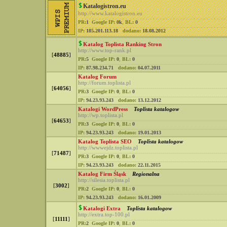
Katalogistron.eu
http://www.katalogistron.eu
PR:
1
Google IP:
0k
,
BL:
0
IP:
185.201.113.18
dodano:
18.08.2012
Katalog Toplista Ranking Stron
http://www.top-rank.pl
[
48885
]
PR:
5
Google IP:
0
,
BL:
0
IP:
87.98.234.71
dodano:
04.07.2011
Katalog Forum
http://forum.toplista.pl
[
64056
]
PR:
3
Google IP:
0
,
BL:
0
IP:
94.23.93.243
dodano:
13.12.2012
Katalogi WordPress
Toplista katalogow
http://wp.toplista.pl
[
64653
]
PR:
3
Google IP:
0
,
BL:
0
IP:
94.23.93.243
dodano:
19.01.2013
Katalog Toplista SEO
Toplista katalogow
http://wwwejdz.toplista.pl
[
71487
]
PR:
3
Google IP:
0
,
BL:
0
IP:
94.23.93.243
dodano:
22.11.2015
Katalog Firm Śląsk
Regionalna
http://silesia.toplista.pl
[
3002
]
PR:
2
Google IP:
0
,
BL:
0
IP:
94.23.93.243
dodano:
16.01.2009
Katalogi Extra
Toplista katalogow
http://extra.top-100.pl
[
11111
]
PR:
2
Google IP:
0
,
BL:
0