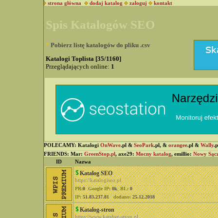
strona główna
dodaj katalog
zaloguj
kontakt
Spis Katalogów SEO
*
Pobierz listę katalogów do pliku .csv
Katalogi Toplista [35/1160]
Przeglądających online:
1
POLECAMY: Katalogi
OnWave
.pl &
SeoPark
.pl, &
orangee
.pl &
Wally
.
FRIENDS: Mar:
GreenStop.pl
, axe29:
Mocny katalog
, emillio:
Nowy Sąc
ID
Nazwa
Katalog SEO
https://katalogiseo.pl
PR:
0
Google IP:
0k
,
BL:
0
IP:
51.83.237.81
dodano:
25.12.2018
Katalog-stron
https://www.katalog-stron.pl