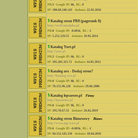
PR:
3
Google IP:
0k
,
BL:
0
IP:
188.68.240.143
dodano:
22.02.2016
Katalog stron PR8 (pagerank 8)
http://wolframalpha.pl
PR:
8
Google IP:
-0.001k
,
BL:
-1
IP:
5.252.229.55
dodano:
10.05.2014
Katalog Yurt.pl
http://yurt.pl
PR:
3
Google IP:
0k
,
BL:
0
IP:
185.201.115.72
dodano:
14.05.2012
Katalog orx - Dodaj stron?
http://katalog.orx.pl
PR:
0
Google IP:
0k
,
BL:
0
IP:
78.155.96.228
dodano:
29.06.2006
Katalog lepszeseo.pl
Firmy
http://lepszeseo.pl
PR:
0
Google IP:
0k
,
BL:
0
IP:
195.78.67.51
dodano:
26.02.2019
Katalog stron Biznesowy
Biznes
http://www.pgi.waw.pl
PR:
6
Google IP:
-0.001k
,
BL:
-1
IP:
94.152.145.150
dodano:
18.04.2016