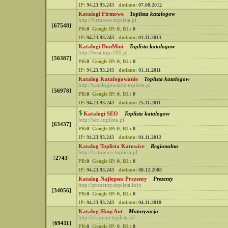
IP:
94.23.93.243
dodano:
07.08.2012
Katalogi Firmowe
Toplista katalogow
http://firmowe.toplista.pl
[
67548
]
PR:
0
Google IP:
0
,
BL:
0
IP:
94.23.93.243
dodano:
01.11.2013
Katalogi DonMini
Toplista katalogow
http://best.top-100.pl
[
56387
]
PR:
0
Google IP:
0
,
BL:
0
IP:
94.23.93.243
dodano:
01.11.2011
Katalog Katalogowanie
Toplista katalogow
http://katalogowanie.toplista.pl
[
56978
]
PR:
0
Google IP:
0
,
BL:
0
IP:
94.23.93.243
dodano:
25.11.2011
Katalogi SEO
Toplista katalogow
http://seo.toplista.pl
[
63437
]
PR:
0
Google IP:
0
,
BL:
0
IP:
94.23.93.243
dodano:
04.11.2012
Katalog Toplista Katowice
Regionalna
http://katowice.toplista.pl
[
2743
]
PR:
0
Google IP:
0
,
BL:
0
IP:
94.23.93.243
dodano:
08.12.2008
Katalog Najlepsze Prezenty
Prezenty
http://prezenty.toplista.info
[
34056
]
PR:
0
Google IP:
0
,
BL:
0
IP:
94.23.93.243
dodano:
04.11.2010
Katalog Skup Aut
Motoryzacja
http://skupaut.toplista.pl
[
69411
]
PR:
0
Google IP:
0
,
BL:
0