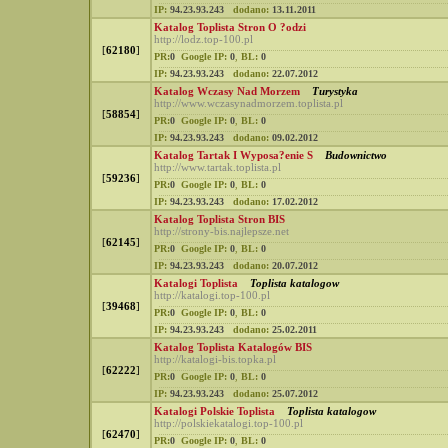
IP:
94.23.93.243
dodano:
13.11.2011
Katalog Toplista Stron O ?odzi
http://lodz.top-100.pl
[
62180
]
PR:
0
Google IP:
0
,
BL:
0
IP:
94.23.93.243
dodano:
22.07.2012
Katalog Wczasy Nad Morzem
Turystyka
http://www.wczasynadmorzem.toplista.pl
[
58854
]
PR:
0
Google IP:
0
,
BL:
0
IP:
94.23.93.243
dodano:
09.02.2012
Katalog Tartak I Wyposa?enie S
Budownictwo
http://www.tartak.toplista.pl
[
59236
]
PR:
0
Google IP:
0
,
BL:
0
IP:
94.23.93.243
dodano:
17.02.2012
Katalog Toplista Stron BIS
http://strony-bis.najlepsze.net
[
62145
]
PR:
0
Google IP:
0
,
BL:
0
IP:
94.23.93.243
dodano:
20.07.2012
Katalogi Toplista
Toplista katalogow
http://katalogi.top-100.pl
[
39468
]
PR:
0
Google IP:
0
,
BL:
0
IP:
94.23.93.243
dodano:
25.02.2011
Katalog Toplista Katalogów BIS
http://katalogi-bis.topka.pl
[
62222
]
PR:
0
Google IP:
0
,
BL:
0
IP:
94.23.93.243
dodano:
25.07.2012
Katalogi Polskie Toplista
Toplista katalogow
http://polskiekatalogi.top-100.pl
[
62470
]
PR:
0
Google IP:
0
,
BL:
0