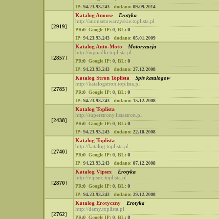
IP:
94.23.93.243
dodano:
09.09.2014
Katalog Anonse
Erotyka
http://anonsetowarzyskie.toplista.pl
[
2919
]
PR:
0
Google IP:
0
,
BL:
0
IP:
94.23.93.243
dodano:
05.01.2009
Katalog Auto-Moto
Motoryzacja
http://wypadki.toplista.pl
[
2857
]
PR:
0
Google IP:
0
,
BL:
0
IP:
94.23.93.243
dodano:
27.12.2008
Katalog Stron Toplista
Spis katalogow
http://katalogstron.toplista.pl
[
2785
]
PR:
0
Google IP:
0
,
BL:
0
IP:
94.23.93.243
dodano:
15.12.2008
Katalog Toplista
http://superstrony.listastron.pl
[
2438
]
PR:
0
Google IP:
0
,
BL:
0
IP:
94.23.93.243
dodano:
22.10.2008
Katalog Toplista
http://katalog.toplista.pl
[
2740
]
PR:
0
Google IP:
0
,
BL:
0
IP:
94.23.93.243
dodano:
07.12.2008
Katalog Vipsex
Erotyka
http://vipsex.toplista.pl
[
2870
]
PR:
0
Google IP:
0
,
BL:
0
IP:
94.23.93.243
dodano:
29.12.2008
Katalog Erotyczny
Erotyka
http://damy.toplista.pl
[
2762
]
PR:
0
Google IP:
0
,
BL:
0