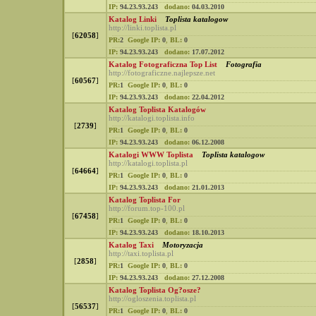
IP:
94.23.93.243
dodano:
04.03.2010
Katalog Linki
Toplista katalogow
http://linki.toplista.pl
[
62058
]
PR:
2
Google IP:
0
,
BL:
0
IP:
94.23.93.243
dodano:
17.07.2012
Katalog Fotograficzna Top List
Fotografia
http://fotograficzne.najlepsze.net
[
60567
]
PR:
1
Google IP:
0
,
BL:
0
IP:
94.23.93.243
dodano:
22.04.2012
Katalog Toplista Katalogów
http://katalogi.toplista.info
[
2739
]
PR:
1
Google IP:
0
,
BL:
0
IP:
94.23.93.243
dodano:
06.12.2008
Katalogi WWW Toplista
Toplista katalogow
http://katalogi.toplista.pl
[
64664
]
PR:
1
Google IP:
0
,
BL:
0
IP:
94.23.93.243
dodano:
21.01.2013
Katalog Toplista For
http://forum.top-100.pl
[
67458
]
PR:
1
Google IP:
0
,
BL:
0
IP:
94.23.93.243
dodano:
18.10.2013
Katalog Taxi
Motoryzacja
http://taxi.toplista.pl
[
2858
]
PR:
1
Google IP:
0
,
BL:
0
IP:
94.23.93.243
dodano:
27.12.2008
Katalog Toplista Og?osze?
http://ogloszenia.toplista.pl
[
56537
]
PR:
1
Google IP:
0
,
BL:
0