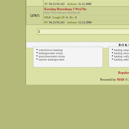
IP:
94.23.93.243
dodano:
11.12.2008
Katalog Horoskopy I Wró?by
http://horoskopy.toplista.pl
[
2767
]
PR:
0
Google IP:
0
,
BL:
0
IP:
94.23.93.243
dodano:
12.12.2008
1
B O K 
*
wartościowe katalogi
*
katalog seop
*
katalogowanie strony
*
katalog onwa
*
pozycjonowanie strony
*
katalog wally
*
sprytne katalogowanie
*
katalog zarbi
Regulam
Powered by
MAR
© 