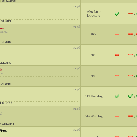
:
16.02.2016
rap!
php Link
/
Directory
.10.2009
rap!
ons
ns.eu
PKSI
/
.04.2016
rap!
PKSI
/
.04.2016
rap!
rk
.eu
PKSI
/
.04.2016
rap!
SEOKatalog
/
1.09.2014
rap!
pl
SEOKatalog
/
16.09.2010
rap!
Firmy