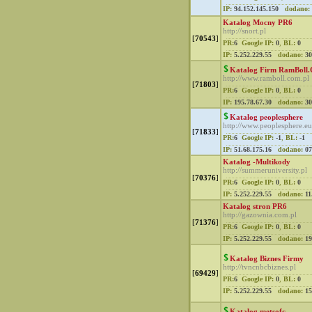
IP:
94.152.145.150
dodano:
Katalog Mocny PR6
http://snort.pl
[
70543
]
PR:
6
Google IP:
0
,
BL:
0
IP:
5.252.229.55
dodano:
30
Katalog Firm RamBoll
http://www.ramboll.com.pl
[
71803
]
PR:
6
Google IP:
0
,
BL:
0
IP:
195.78.67.30
dodano:
30
Katalog peoplesphere
http://www.peoplesphere.eu
[
71833
]
PR:
6
Google IP:
-1
,
BL:
-1
IP:
51.68.175.16
dodano:
07
Katalog -Multikody
http://summeruniversity.pl
[
70376
]
PR:
6
Google IP:
0
,
BL:
0
IP:
5.252.229.55
dodano:
11
Katalog stron PR6
http://gazownia.com.pl
[
71376
]
PR:
6
Google IP:
0
,
BL:
0
IP:
5.252.229.55
dodano:
19
Katalog Biznes Firmy
http://tvncnbcbiznes.pl
[
69429
]
PR:
6
Google IP:
0
,
BL:
0
IP:
5.252.229.55
dodano:
15
Katalog metsofc