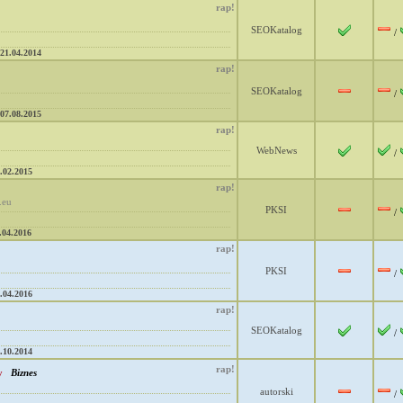
rap!
SEOKatalog
/
21.04.2014
rap!
SEOKatalog
/
07.08.2015
rap!
WebNews
/
.02.2015
rap!
.eu
PKSI
/
.04.2016
rap!
PKSI
/
.04.2016
rap!
SEOKatalog
/
.10.2014
rap!
y
Biznes
autorski
/