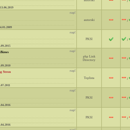
autorski
/
13.06.2019
rap!
autorski
/
4.01.2009
rap!
PKSI
/
.09.2015
rap!
Biznes
php Link
/
Directory
.09.2010
rap!
ng Stron
Toplista
/
.07.2011
rap!
PKSI
/
.04.2016
rap!
PKSI
/
.04.2016
rap!