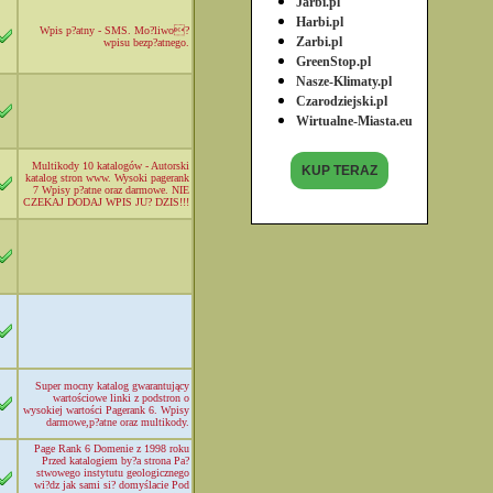
Jarbi.pl
Harbi.pl
Wpis p?atny - SMS. Mo?liwo?
Zarbi.pl
wpisu bezp?atnego.
GreenStop.pl
Nasze-Klimaty.pl
Czarodziejski.pl
Wirtualne-Miasta.eu
Multikody 10 katalogów - Autorski
KUP TERAZ
katalog stron www. Wysoki pagerank
7 Wpisy p?atne oraz darmowe. NIE
CZEKAJ DODAJ WPIS JU? DZIS!!!
Super mocny katalog gwarantujący
wartościowe linki z podstron o
wysokiej wartości Pagerank 6. Wpisy
darmowe,p?atne oraz multikody.
Page Rank 6 Domenie z 1998 roku
Przed katalogiem by?a strona Pa?
stwowego instytutu geologicznego
wi?dz jak sami si? domyślacie Pod