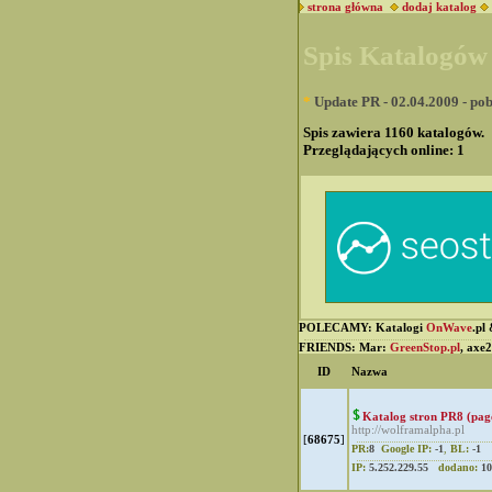
strona główna
dodaj katalog
Spis Katalogó
*
Update PR - 02.04.2009 - pobi
Spis zawiera 1160 katalogów.
Przeglądających online:
1
POLECAMY: Katalogi
OnWave
.pl
FRIENDS: Mar:
GreenStop.pl
, axe
ID
Nazwa
Katalog stron PR8 (pag
http://wolframalpha.pl
[
68675
]
PR:
8
Google IP:
-1
,
BL:
-1
IP:
5.252.229.55
dodano:
10