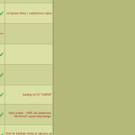
wy?ącznie firmy i wartościowe wpisy
katalog od UI "JARMI"
Wpis p?atny - SMS lub przelewem.
Mo?liwoś? wpisu bezp?atnego.
Kod do katalogu dodaj.pl zakupisz na