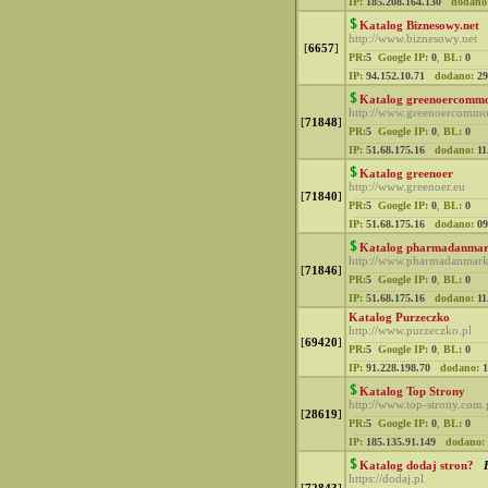
IP:
185.208.164.130
dodano
Katalog Biznesowy.net
http://www.biznesowy.net
[
6657
]
PR:
5
Google IP:
0
,
BL:
0
IP:
94.152.10.71
dodano:
29
Katalog greenoercomm
http://www.greenoercommo
[
71848
]
PR:
5
Google IP:
0
,
BL:
0
IP:
51.68.175.16
dodano:
11
Katalog greenoer
http://www.greenoer.eu
[
71840
]
PR:
5
Google IP:
0
,
BL:
0
IP:
51.68.175.16
dodano:
09
Katalog pharmadanma
http://www.pharmadanmark
[
71846
]
PR:
5
Google IP:
0
,
BL:
0
IP:
51.68.175.16
dodano:
11
Katalog Purzeczko
http://www.purzeczko.pl
[
69420
]
PR:
5
Google IP:
0
,
BL:
0
IP:
91.228.198.70
dodano:
1
Katalog Top Strony
http://www.top-strony.com.
[
28619
]
PR:
5
Google IP:
0
,
BL:
0
IP:
185.135.91.149
dodano:
Katalog dodaj stron?
https://dodaj.pl