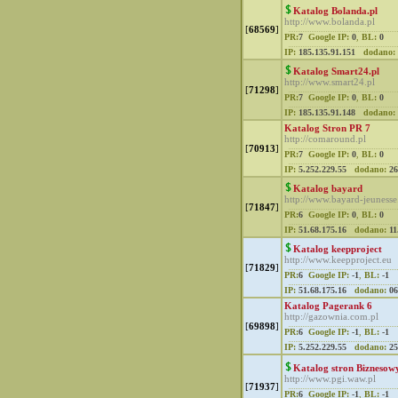
Katalog Bolanda.pl
http://www.bolanda.pl
[
68569
]
PR:
7
Google IP:
0
,
BL:
0
IP:
185.135.91.151
dodano:
Katalog Smart24.pl
http://www.smart24.pl
[
71298
]
PR:
7
Google IP:
0
,
BL:
0
IP:
185.135.91.148
dodano:
Katalog Stron PR 7
http://comaround.pl
[
70913
]
PR:
7
Google IP:
0
,
BL:
0
IP:
5.252.229.55
dodano:
26
Katalog bayard
http://www.bayard-jeunesse
[
71847
]
PR:
6
Google IP:
0
,
BL:
0
IP:
51.68.175.16
dodano:
11
Katalog keepproject
http://www.keepproject.eu
[
71829
]
PR:
6
Google IP:
-1
,
BL:
-1
IP:
51.68.175.16
dodano:
06
Katalog Pagerank 6
http://gazownia.com.pl
[
69898
]
PR:
6
Google IP:
-1
,
BL:
-1
IP:
5.252.229.55
dodano:
25
Katalog stron Biznesow
http://www.pgi.waw.pl
[
71937
]
PR:
6
Google IP:
-1
,
BL:
-1