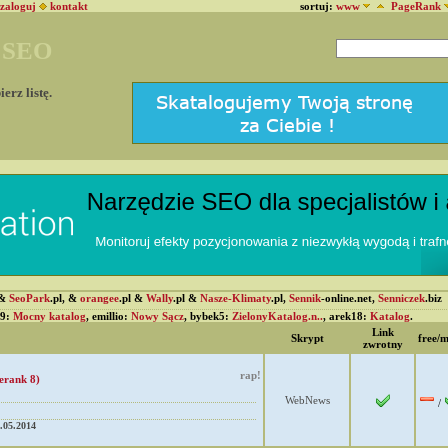
zaloguj
kontakt
sortuj:
www
PageRank
w SEO
erz listę.
 &
SeoPark
.pl, &
orangee
.pl &
Wally
.pl &
Nasze-Klimaty
.pl,
Sennik
-online.net,
Senniczek
.biz
29:
Mocny katalog
, emillio:
Nowy Sącz
, bybek5:
ZielonyKatalog.n..
, arek18:
Katalog
.
Link
Skrypt
free/
zwrotny
rap!
erank 8)
WebNews
/
.05.2014