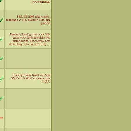
www.seolista.pl
PR5, Od 2005 roku w sieci,
moderacja w 24h, p?atnoś? SMS oraz
przelew.
Darmowy katalog stron www.Spis
stron www.Zbiór polskich stron
internetowych. Powszechny Spis
stron Dodaj wpis do naszej listy ...
Katalog P?atny Koszt wys?ania
SMS'a to 3, 69 z? (z vat) za wpis
zwyk?y