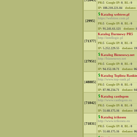
[
72843
]
PR:
5
Google IP:
0
,
BL:
0
IP:
188.210.221.84
dodano:
Katalog webtree.pl
https://webtree.com.pl
[
2995
]
PR:
5
Google IP:
0
,
BL:
0
IP:
91.241.61.121
dodano:
1
Katalog Darmowy PR5
http://intellogic.pl
[
71377
]
PR:
5
Google IP:
0
,
BL:
0
IP:
5.252.229.55
dodano:
19
Katalog Biznesowy.net
http://biznesowy.net
[
27951
]
PR:
5
Google IP:
0
,
BL:
0
IP:
94.152.10.71
dodano:
06
Katalog Toplista Ranki
http://www.top-rank.pl
[
48885
]
PR:
5
Google IP:
0
,
BL:
0
IP:
87.98.234.71
dodano:
04
Katalog castlegem
http://www.castlegem.eu
[
71842
]
PR:
5
Google IP:
0
,
BL:
0
IP:
51.68.175.16
dodano:
10
Katalog ictkoseu
http://www.ictkoseu.eu
[
71831
]
PR:
5
Google IP:
0
,
BL:
0
IP:
51.68.175.16
dodano:
06