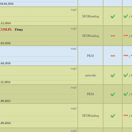
18.04.2016
rap!
SEOKatalog
/
.12.2014
rap!
.COM.PL
Firmy
SEOKatalog
/
.03.2016
rap!
PKSI
/
.04.2016
rap!
autorski
/
.12.2014
rap!
PKSI
/
.09.2015
rap!
SEOKatalog
/
.09.2014
rap!