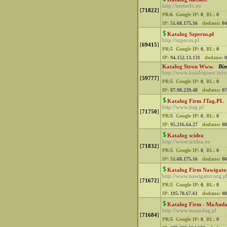
http://metsofc.eu
[
71822
]
PR:
6
Google IP:
0
,
BL:
0
IP:
51.68.175.16
dodano:
04
Katalog Szperus.pl
http://szperus.pl
[
69415
]
PR:
5
Google IP:
0
,
BL:
0
IP:
94.152.13.131
dodano:
0
Katalog Stron Www.
Biz
http://www.katalogiseo.info
[
59777
]
PR:
5
Google IP:
0
,
BL:
0
IP:
87.98.239.48
dodano:
07
Katalog Firm JTag.PL
http://www.jtag.pl
[
71750
]
PR:
5
Google IP:
0
,
BL:
0
IP:
95.216.64.27
dodano:
08
Katalog scidea
http://www.scidea.eu
[
71832
]
PR:
5
Google IP:
0
,
BL:
0
IP:
51.68.175.16
dodano:
06
Katalog Firm Nawigato
http://www.nawigator.org.p
[
71672
]
PR:
5
Google IP:
0
,
BL:
0
IP:
195.78.67.61
dodano:
08
Katalog Firm - MaAnd
http://www.maandag.pl
[
71684
]
PR:
5
Google IP:
0
,
BL:
0