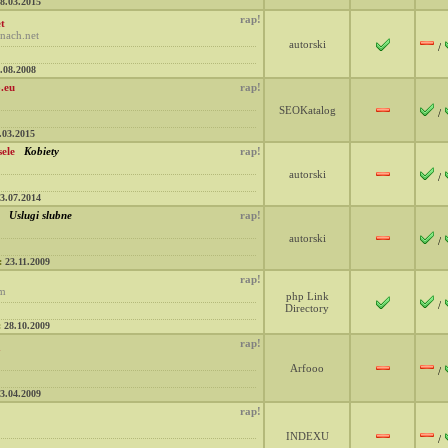
8.03.2015
rap!
t
nach.net
autorski
/
.08.2008
.eu
rap!
SEOKatalog
/
.03.2015
ele
Kobiety
rap!
autorski
/
3.07.2014
Uslugi slubne
rap!
autorski
/
:
23.11.2009
rap!
om
php Link
/
Directory
:
28.10.2009
rap!
a
Arfooo
/
3.04.2009
rap!
INDEXU
/