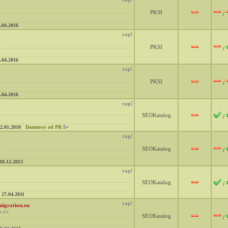
PKSI
/
.04.2016
rap!
PKSI
/
.04.2016
rap!
PKSI
/
.04.2016
rap!
SEOKatalog
/
2.01.2010
Darmowy od PR
5+
rap!
SEOKatalog
/
18.12.2013
rap!
SEOKatalog
/
27.04.2011
rap!
igration.eu
n.eu
SEOKatalog
/