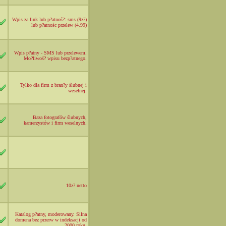
Wpis za link lub p?atnoś?: sms (9z?)
lub p?atnośc przelew (4.99)
Wpis p?atny - SMS lub przelewem.
Mo?liwoś? wpisu bezp?atnego.
Tylko dla firm z bran?y ślubnej i
weselnej.
Baza fotografów ślubnych,
kamerzystów i firm weselnych.
10z? netto
Katalog p?atny, moderowany. Silna
domena bez przerw w indeksacji od
2000 roku.