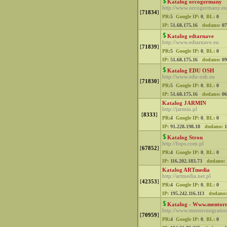
Katalog orcogermany
http://www.orcogermany.eu
[
71834
]
PR:
5
Google IP:
0
,
BL:
0
IP:
51.68.175.16
dodano:
07
Katalog edtarnave
http://www.edtarnave.eu
[
71839
]
PR:
5
Google IP:
0
,
BL:
0
IP:
51.68.175.16
dodano:
09
Katalog EDU OSH
http://www.edu-osh.eu
[
71830
]
PR:
5
Google IP:
0
,
BL:
0
IP:
51.68.175.16
dodano:
06
Katalog JARMIN
http://jarmin.pl
[
8333
]
PR:
4
Google IP:
0
,
BL:
0
IP:
91.228.198.18
dodano:
1
Katalog Stron
http://fops.com.pl
[
67852
]
PR:
4
Google IP:
0
,
BL:
0
IP:
116.202.183.73
dodano:
Katalog ARTmedia
http://artmedia.net.pl
[
42353
]
PR:
4
Google IP:
0
,
BL:
0
IP:
195.242.116.113
dodano:
Katalog - Www.mentorm
http://www.mentormigratio
[
70959
]
PR:
4
Google IP:
0
,
BL:
0