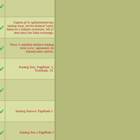
Szperus.pl to ogólnotematyczny
katalog stron, mo?na dodawa? wpisy
darmowe z linkiem zwrotnym, lub p?
atne (sms) bez linka zwrotnego,
Nowy o szerokiej tematyce katalog
stron www; zapraszamy do
dokonywania wpisów.
Katalog firm, PageRank: 5,
TrustRank: 24.
Katalog firmowy PageRank 5.
Katalog firm z PageRank 5