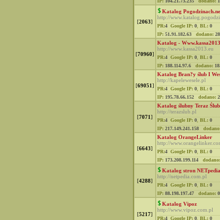
IP:
104.21.73.235
dodano:
1
Katalog Pogodzinach.ne
http://www.katalog.pogodzi
[
2063
]
PR:
4
Google IP:
0
,
BL:
0
IP:
51.91.182.63
dodano:
28
Katalog - Www.kassa2013
http://www.kassa2013.eu
[
70960
]
PR:
4
Google IP:
0
,
BL:
0
IP:
188.114.97.6
dodano:
18
Katalog Bran?y ślub I Wes
http://kapelewesele.pl
[
69051
]
PR:
4
Google IP:
0
,
BL:
0
IP:
195.78.66.152
dodano:
2
Katalog ślubny Teraz Ślub
http://terazslub.pl
[
7071
]
PR:
4
Google IP:
0
,
BL:
0
IP:
217.149.241.158
dodano
Katalog OrangeLinker
http://www.orangelinker.c
[
6643
]
PR:
4
Google IP:
0
,
BL:
0
IP:
173.208.199.114
dodano
Katalog stron NETpedi
http://netpedia.com.pl
[
4288
]
PR:
4
Google IP:
0
,
BL:
0
IP:
88.198.197.47
dodano:
0
Katalog Vipoz
http://www.vipoz.com.pl
[
5217
]
PR:
4
Google IP:
0
,
BL:
0