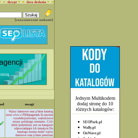
skrypt
data dodania
[
zaawansowane szukanie
]
Jednym Multikodem
dodaj stronę do 10
mod
uwagi
różnych katalogów:
Wpisy darmowe oraz p?atne katalog
stron www z PR8(pagerank 8) zawiera
wyselekcjonowane, wartościowe
strony polskiego internetu. Ca?y
SEOPark.pl
zbiór podzielony jest na kategorie
Wally.pl
odpowiadające ich tematyce.Do
katalogu mozna doda? wpisy
OnWave.pl
darmowe oraz p?atne premium