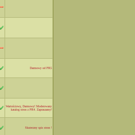
Darmowy od PR5
Wartościowy, Darmowy! Moderowany
katalog stron z PR4. Zapraszamy!
Skuteczny spis stron !