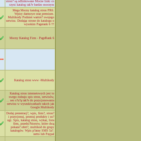
stron? są odlinkowane Mocne linki co
czyni katalog tak?e bardzo mocnym
Mega Mocny katalog stron PR6.
Wpisy darmowe oraz premium.
Multikody Podnieś wartoś? swojego
serwisu. Dodając strone do katalogu o
wysokim Pagerank 6 !!!
Mocny Katalog Firm - PageRank 6
Katalog stron www -Multikody
Katalog stron internetowych jest to
swego rodzaju spis stron, serwisów,
... seo s?u?ą tak?e do pozycjonowania
serwisu w wyszukiwarkach takich jak
Google.Multikody
Dodaj prezentacj?, wpis, firm?, stron?
i pozycjonuj, promuj produkty i us?
ugi. Spis, katalog stron, wykaz, lista
firm, przedsi?biorstw, które chcą
pokaza? ofert?, multikod do grupy
katalogów. Wpis p?atny SMS 5z?.
netto lub Paypal