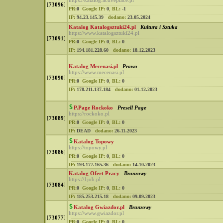
https://katalog.activeplace.pl
[
73096
]
PR:
0
Google IP:
0
,
BL:
-1
IP:
94.23.145.39
dodano:
23.05.2024
Katalog Katalogsztuki24.pl
Kultura i Sztuka
https://www.katalogsztuki24.pl
[
73091
]
PR:
0
Google IP:
0
,
BL:
0
IP:
194.181.228.60
dodano:
18.12.2023
Katalog Mecenasi.pl
Prawo
https://www.mecenasi.pl
[
73090
]
PR:
0
Google IP:
0
,
BL:
0
IP:
178.211.137.184
dodano:
01.12.2023
P.Page Rockoko
Presell Page
https://rockoko.pl
[
73089
]
PR:
0
Google IP:
0
,
BL:
0
IP:
DEAD
dodano:
26.11.2023
Katalog Topowy
https://topowy.pl
[
73086
]
PR:
0
Google IP:
0
,
BL:
0
IP:
193.177.165.36
dodano:
14.10.2023
Katalog Ofert Pracy
Branzowy
https://1job.pl
[
73084
]
PR:
0
Google IP:
0
,
BL:
0
IP:
185.253.215.18
dodano:
09.09.2023
Katalog Gwiazdor.pl
Branzowy
https://www.gwiazdor.pl
[
73077
]
PR:
0
Google IP:
0
,
BL:
0