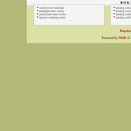
B O K 
*
wartościowe katalogi
*
katalog seop
*
katalogowanie strony
*
katalog onwa
*
pozycjonowanie strony
*
katalog wally
*
sprytne katalogowanie
*
katalog zarbi
Regulam
Powered by
MAR
© 