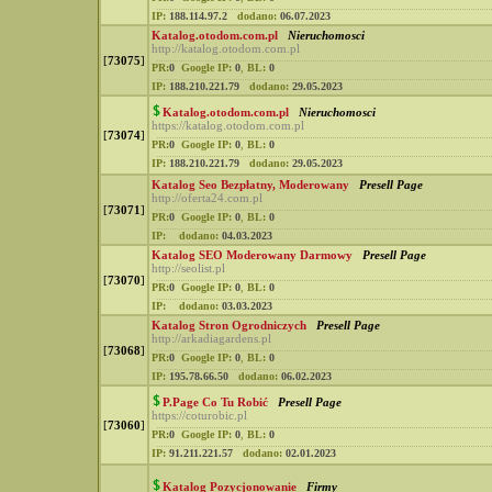
IP:
188.114.97.2
dodano:
06.07.2023
Katalog.otodom.com.pl
Nieruchomosci
http://katalog.otodom.com.pl
[
73075
]
PR:
0
Google IP:
0
,
BL:
0
IP:
188.210.221.79
dodano:
29.05.2023
Katalog.otodom.com.pl
Nieruchomosci
https://katalog.otodom.com.pl
[
73074
]
PR:
0
Google IP:
0
,
BL:
0
IP:
188.210.221.79
dodano:
29.05.2023
Katalog Seo Bezpłatny, Moderowany
Presell Page
http://oferta24.com.pl
[
73071
]
PR:
0
Google IP:
0
,
BL:
0
IP:
dodano:
04.03.2023
Katalog SEO Moderowany Darmowy
Presell Page
http://seolist.pl
[
73070
]
PR:
0
Google IP:
0
,
BL:
0
IP:
dodano:
03.03.2023
Katalog Stron Ogrodniczych
Presell Page
http://arkadiagardens.pl
[
73068
]
PR:
0
Google IP:
0
,
BL:
0
IP:
195.78.66.50
dodano:
06.02.2023
P.Page Co Tu Robić
Presell Page
https://coturobic.pl
[
73060
]
PR:
0
Google IP:
0
,
BL:
0
IP:
91.211.221.57
dodano:
02.01.2023
Katalog Pozycjonowanie
Firmy