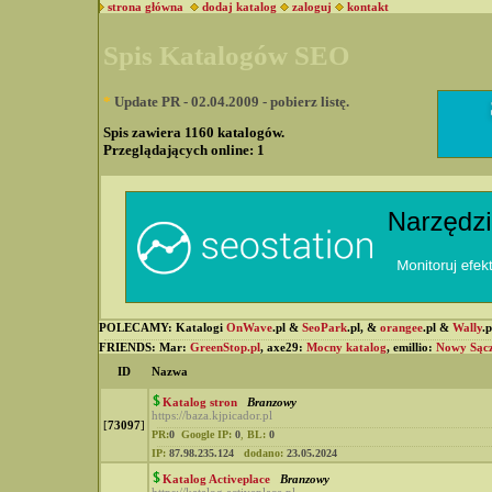
strona główna
dodaj katalog
zaloguj
kontakt
Spis Katalogów SEO
*
Update PR - 02.04.2009 - pobierz listę.
Spis zawiera 1160 katalogów.
Przeglądających online:
1
POLECAMY: Katalogi
OnWave
.pl &
SeoPark
.pl, &
orangee
.pl &
Wally
.
FRIENDS: Mar:
GreenStop.pl
, axe29:
Mocny katalog
, emillio:
Nowy Sąc
ID
Nazwa
Katalog stron
Branzowy
https://baza.kjpicador.pl
[
73097
]
PR:
0
Google IP:
0
,
BL:
0
IP:
87.98.235.124
dodano:
23.05.2024
Katalog Activeplace
Branzowy