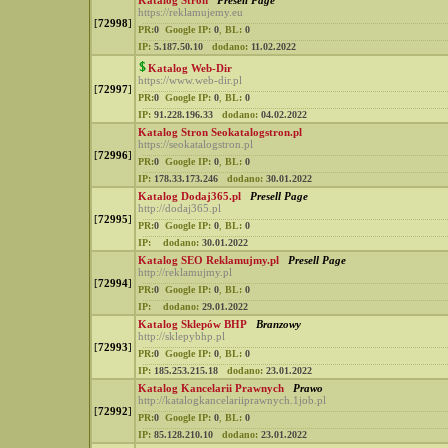
Katalog Stron
Presell Page
https://reklamujemy.eu
[
72998
]
PR:
0
Google IP:
0
,
BL:
0
IP:
5.187.50.10
dodano:
11.02.2022
Katalog Web-Dir
https://www.web-dir.pl
[
72997
]
PR:
0
Google IP:
0
,
BL:
0
IP:
91.228.196.33
dodano:
04.02.2022
Katalog Stron Seokatalogstron.pl
https://seokatalogstron.pl
[
72996
]
PR:
0
Google IP:
0
,
BL:
0
IP:
178.33.173.246
dodano:
30.01.2022
Katalog Dodaj365.pl
Presell Page
http://dodaj365.pl
[
72995
]
PR:
0
Google IP:
0
,
BL:
0
IP:
dodano:
30.01.2022
Katalog SEO Reklamujmy.pl
Presell Page
http://reklamujmy.pl
[
72994
]
PR:
0
Google IP:
0
,
BL:
0
IP:
dodano:
29.01.2022
Katalog Sklepów BHP
Branzowy
http://sklepybhp.pl
[
72993
]
PR:
0
Google IP:
0
,
BL:
0
IP:
185.253.215.18
dodano:
23.01.2022
Katalog Kancelarii Prawnych
Prawo
http://katalogkancelariiprawnych.1job.pl
[
72992
]
PR:
0
Google IP:
0
,
BL:
0
IP:
85.128.210.10
dodano:
23.01.2022