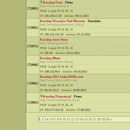
Katalog Firm
Firmy
https://firm-katalog.pl
[
72983
]
PR:
0
Google IP:
0
,
BL:
0
IP:
185.110.51.50
dodano:
09.12.2021
Katalog Wczasów Nad Morzem
Turystyka
http://wczasynadmorzem.1job.pl
[
72982
]
PR:
0
Google IP:
0
,
BL:
0
IP:
185.253.215.18
dodano:
07.12.2021
Katalog stron Sizar
http://katalog.sizar.pl
[
72975
]
PR:
0
Google IP:
0
,
BL:
0
IP:
DEAD
dodano:
03.11.2021
Katalog Bluen
http://www.bluen.info.pl
[
72968
]
PR:
0
Google IP:
0
,
BL:
0
IP:
188.114.96.6
dodano:
04.10.2021
Katalog SEO Links.M106.com
http://www.links.m106.com
[
72965
]
PR:
0
Google IP:
0
,
BL:
0
IP:
66.45.234.5
dodano:
28.08.2021
Katalog Firm.net.pl
Firmy
http://www.katalogfirm.net.pl
[
72963
]
PR:
0
Google IP:
0
,
BL:
0
IP:
193.177.165.36
dodano:
17.08.2021
1
2
3
4
5
6
7
8
9
10
11
12
13
14
15
16
17
18
19
20
»