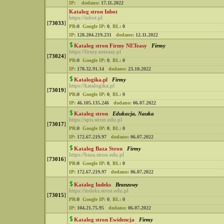
IP:
dodano:
17.11.2022
Katalog stron Inbot
https://inbot.pl
[
73033
]
PR:
0
Google IP:
0
,
BL:
0
IP:
128.204.219.231
dodano:
12.11.2022
Katalog stron Firmy NETeasy
Firmy
https://firmy.neteasy.pl
[
73024
]
PR:
0
Google IP:
0
,
BL:
0
IP:
178.32.91.14
dodano:
23.10.2022
Katalogika.pl
Firmy
https://katalogika.pl
[
73019
]
PR:
0
Google IP:
0
,
BL:
0
IP:
46.105.135.246
dodano:
06.07.2022
Katalog stron
Edukacja, Nauka
https://spis.stron.edu.pl
[
73017
]
PR:
0
Google IP:
0
,
BL:
0
IP:
172.67.219.97
dodano:
06.07.2022
Katalog Baza Stron
Firmy
https://baza.stron.edu.pl
[
73016
]
PR:
0
Google IP:
0
,
BL:
0
IP:
172.67.219.97
dodano:
06.07.2022
Katalog Indeks
Branzowy
https://indeks.stron.edu.pl
[
73015
]
PR:
0
Google IP:
0
,
BL:
0
IP:
104.21.75.95
dodano:
06.07.2022
Katalog stron Ewidencja
Firmy