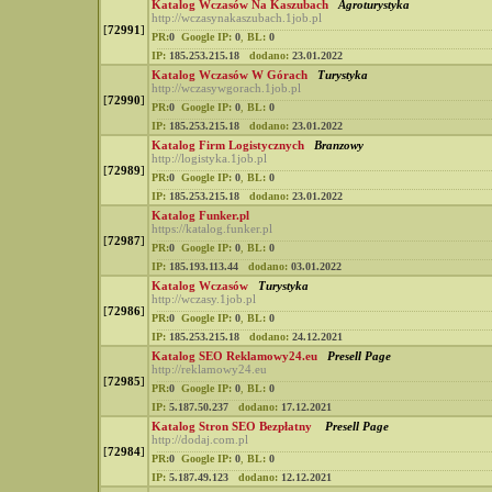
Katalog Wczasów Na Kaszubach
Agroturystyka
http://wczasynakaszubach.1job.pl
[
72991
]
PR:
0
Google IP:
0
,
BL:
0
IP:
185.253.215.18
dodano:
23.01.2022
Katalog Wczasów W Górach
Turystyka
http://wczasywgorach.1job.pl
[
72990
]
PR:
0
Google IP:
0
,
BL:
0
IP:
185.253.215.18
dodano:
23.01.2022
Katalog Firm Logistycznych
Branzowy
http://logistyka.1job.pl
[
72989
]
PR:
0
Google IP:
0
,
BL:
0
IP:
185.253.215.18
dodano:
23.01.2022
Katalog Funker.pl
https://katalog.funker.pl
[
72987
]
PR:
0
Google IP:
0
,
BL:
0
IP:
185.193.113.44
dodano:
03.01.2022
Katalog Wczasów
Turystyka
http://wczasy.1job.pl
[
72986
]
PR:
0
Google IP:
0
,
BL:
0
IP:
185.253.215.18
dodano:
24.12.2021
Katalog SEO Reklamowy24.eu
Presell Page
http://reklamowy24.eu
[
72985
]
PR:
0
Google IP:
0
,
BL:
0
IP:
5.187.50.237
dodano:
17.12.2021
Katalog Stron SEO Bezpłatny
Presell Page
http://dodaj.com.pl
[
72984
]
PR:
0
Google IP:
0
,
BL:
0
IP:
5.187.49.123
dodano:
12.12.2021