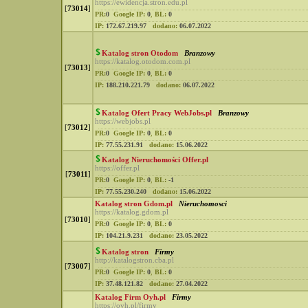
https://ewidencja.stron.edu.pl
[
73014
]
PR:
0
Google IP:
0
,
BL:
0
IP:
172.67.219.97
dodano:
06.07.2022
Katalog stron Otodom
Branzowy
https://katalog.otodom.com.pl
[
73013
]
PR:
0
Google IP:
0
,
BL:
0
IP:
188.210.221.79
dodano:
06.07.2022
Katalog Ofert Pracy WebJobs.pl
Branzowy
https://webjobs.pl
[
73012
]
PR:
0
Google IP:
0
,
BL:
0
IP:
77.55.231.91
dodano:
15.06.2022
Katalog Nieruchomości Offer.pl
https://offer.pl
[
73011
]
PR:
0
Google IP:
0
,
BL:
-1
IP:
77.55.230.240
dodano:
15.06.2022
Katalog stron Gdom.pl
Nieruchomosci
https://katalog.gdom.pl
[
73010
]
PR:
0
Google IP:
0
,
BL:
0
IP:
104.21.9.231
dodano:
23.05.2022
Katalog stron
Firmy
http://katalogstron.cba.pl
[
73007
]
PR:
0
Google IP:
0
,
BL:
0
IP:
37.48.121.82
dodano:
27.04.2022
Katalog Firm Oyh.pl
Firmy
https://oyh.pl/firmy