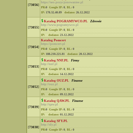
https://seo.pozycjonowaniee.pl
[
73056
]
PR:
0
Google IP:
0
,
BL:
0
IP:
178.32.40.89
dodano:
26.12.2022
Katalog POGRAMYWCO.PL
Zdrowie
http://www.pogramywco.pl
[
73055
]
PR:
0
Google IP:
0
,
BL:
0
IP:
dodano:
23.12.2022
Katalog Pomcert
https://pomcert.pl
[
73054
]
PR:
0
Google IP:
0
,
BL:
0
IP:
188.210.221.81
dodano:
20.12.2022
Katalog NNF.PL
Firmy
http://nnf.pl
[
73053
]
PR:
0
Google IP:
0
,
BL:
0
IP:
dodano:
14.12.2022
Katalog OUZ.PL
Finanse
http://ouz.pl
[
73052
]
PR:
0
Google IP:
0
,
BL:
0
IP:
dodano:
09.12.2022
Katalog QAW.PL
Finanse
http://qaw.pl
[
73039
]
PR:
0
Google IP:
0
,
BL:
0
IP:
dodano:
01.12.2022
Katalog SFY.PL
http://sfy.pl
[
73038
]
PR:
0
Google IP:
0
,
BL:
0