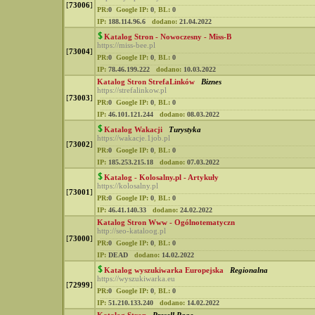
[
73006
]
PR:
0
Google IP:
0
,
BL:
0
IP:
188.114.96.6
dodano:
21.04.2022
Katalog Stron - Nowoczesny - Miss-B
https://miss-bee.pl
[
73004
]
PR:
0
Google IP:
0
,
BL:
0
IP:
78.46.199.222
dodano:
10.03.2022
Katalog Stron StrefaLinków
Biznes
https://strefalinkow.pl
[
73003
]
PR:
0
Google IP:
0
,
BL:
0
IP:
46.101.121.244
dodano:
08.03.2022
Katalog Wakacji
Turystyka
https://wakacje.1job.pl
[
73002
]
PR:
0
Google IP:
0
,
BL:
0
IP:
185.253.215.18
dodano:
07.03.2022
Katalog - Kolosalny.pl - Artykuły
https://kolosalny.pl
[
73001
]
PR:
0
Google IP:
0
,
BL:
0
IP:
46.41.140.33
dodano:
24.02.2022
Katalog Stron Www - Ogólnotematyczn
http://seo-kataloog.pl
[
73000
]
PR:
0
Google IP:
0
,
BL:
0
IP:
DEAD
dodano:
14.02.2022
Katalog wyszukiwarka Europejska
Regionalna
https://wyszukiwarka.eu
[
72999
]
PR:
0
Google IP:
0
,
BL:
0
IP:
51.210.133.240
dodano:
14.02.2022