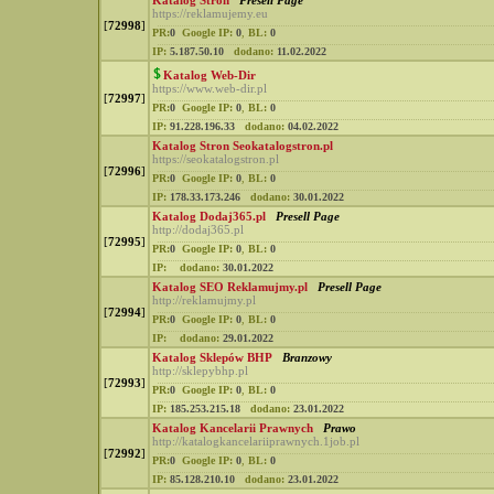
Katalog Stron
Presell Page
https://reklamujemy.eu
[
72998
]
PR:
0
Google IP:
0
,
BL:
0
IP:
5.187.50.10
dodano:
11.02.2022
Katalog Web-Dir
https://www.web-dir.pl
[
72997
]
PR:
0
Google IP:
0
,
BL:
0
IP:
91.228.196.33
dodano:
04.02.2022
Katalog Stron Seokatalogstron.pl
https://seokatalogstron.pl
[
72996
]
PR:
0
Google IP:
0
,
BL:
0
IP:
178.33.173.246
dodano:
30.01.2022
Katalog Dodaj365.pl
Presell Page
http://dodaj365.pl
[
72995
]
PR:
0
Google IP:
0
,
BL:
0
IP:
dodano:
30.01.2022
Katalog SEO Reklamujmy.pl
Presell Page
http://reklamujmy.pl
[
72994
]
PR:
0
Google IP:
0
,
BL:
0
IP:
dodano:
29.01.2022
Katalog Sklepów BHP
Branzowy
http://sklepybhp.pl
[
72993
]
PR:
0
Google IP:
0
,
BL:
0
IP:
185.253.215.18
dodano:
23.01.2022
Katalog Kancelarii Prawnych
Prawo
http://katalogkancelariiprawnych.1job.pl
[
72992
]
PR:
0
Google IP:
0
,
BL:
0
IP:
85.128.210.10
dodano:
23.01.2022