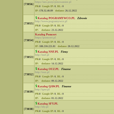
https://seo.pozycjonowaniee.pl
[
73056
]
PR:
0
Google IP:
0
,
BL:
0
IP:
178.32.40.89
dodano:
26.12.2022
Katalog POGRAMYWCO.PL
Zdrowie
http://www.pogramywco.pl
[
73055
]
PR:
0
Google IP:
0
,
BL:
0
IP:
dodano:
23.12.2022
Katalog Pomcert
https://pomcert.pl
[
73054
]
PR:
0
Google IP:
0
,
BL:
0
IP:
188.210.221.81
dodano:
20.12.2022
Katalog NNF.PL
Firmy
http://nnf.pl
[
73053
]
PR:
0
Google IP:
0
,
BL:
0
IP:
dodano:
14.12.2022
Katalog OUZ.PL
Finanse
http://ouz.pl
[
73052
]
PR:
0
Google IP:
0
,
BL:
0
IP:
dodano:
09.12.2022
Katalog QAW.PL
Finanse
http://qaw.pl
[
73039
]
PR:
0
Google IP:
0
,
BL:
0
IP:
dodano:
01.12.2022
Katalog SFY.PL
http://sfy.pl
[
73038
]
PR:
0
Google IP:
0
,
BL:
0