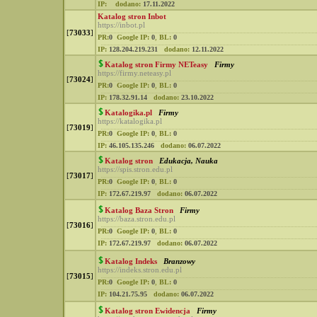
IP:
dodano:
17.11.2022
Katalog stron Inbot
https://inbot.pl
[
73033
]
PR:
0
Google IP:
0
,
BL:
0
IP:
128.204.219.231
dodano:
12.11.2022
Katalog stron Firmy NETeasy
Firmy
https://firmy.neteasy.pl
[
73024
]
PR:
0
Google IP:
0
,
BL:
0
IP:
178.32.91.14
dodano:
23.10.2022
Katalogika.pl
Firmy
https://katalogika.pl
[
73019
]
PR:
0
Google IP:
0
,
BL:
0
IP:
46.105.135.246
dodano:
06.07.2022
Katalog stron
Edukacja, Nauka
https://spis.stron.edu.pl
[
73017
]
PR:
0
Google IP:
0
,
BL:
0
IP:
172.67.219.97
dodano:
06.07.2022
Katalog Baza Stron
Firmy
https://baza.stron.edu.pl
[
73016
]
PR:
0
Google IP:
0
,
BL:
0
IP:
172.67.219.97
dodano:
06.07.2022
Katalog Indeks
Branzowy
https://indeks.stron.edu.pl
[
73015
]
PR:
0
Google IP:
0
,
BL:
0
IP:
104.21.75.95
dodano:
06.07.2022
Katalog stron Ewidencja
Firmy