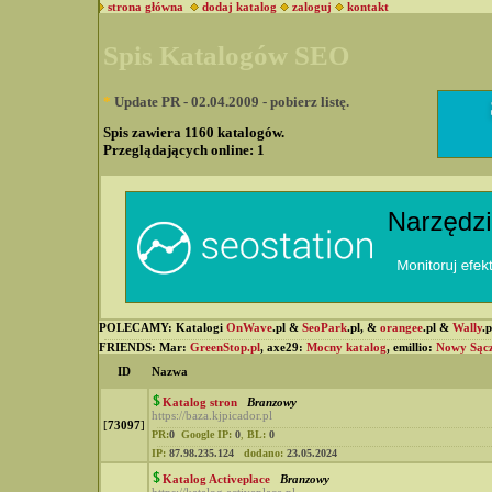
strona główna
dodaj katalog
zaloguj
kontakt
Spis Katalogów SEO
*
Update PR - 02.04.2009 - pobierz listę.
Spis zawiera 1160 katalogów.
Przeglądających online:
1
POLECAMY: Katalogi
OnWave
.pl &
SeoPark
.pl, &
orangee
.pl &
Wally
.
FRIENDS: Mar:
GreenStop.pl
, axe29:
Mocny katalog
, emillio:
Nowy Sąc
ID
Nazwa
Katalog stron
Branzowy
https://baza.kjpicador.pl
[
73097
]
PR:
0
Google IP:
0
,
BL:
0
IP:
87.98.235.124
dodano:
23.05.2024
Katalog Activeplace
Branzowy