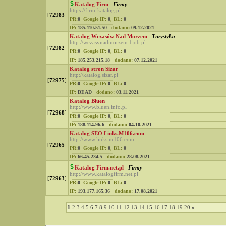
Katalog Firm
Firmy
https://firm-katalog.pl
[
72983
]
PR:
0
Google IP:
0
,
BL:
0
IP:
185.110.51.50
dodano:
09.12.2021
Katalog Wczasów Nad Morzem
Turystyka
http://wczasynadmorzem.1job.pl
[
72982
]
PR:
0
Google IP:
0
,
BL:
0
IP:
185.253.215.18
dodano:
07.12.2021
Katalog stron Sizar
http://katalog.sizar.pl
[
72975
]
PR:
0
Google IP:
0
,
BL:
0
IP:
DEAD
dodano:
03.11.2021
Katalog Bluen
http://www.bluen.info.pl
[
72968
]
PR:
0
Google IP:
0
,
BL:
0
IP:
188.114.96.6
dodano:
04.10.2021
Katalog SEO Links.M106.com
http://www.links.m106.com
[
72965
]
PR:
0
Google IP:
0
,
BL:
0
IP:
66.45.234.5
dodano:
28.08.2021
Katalog Firm.net.pl
Firmy
http://www.katalogfirm.net.pl
[
72963
]
PR:
0
Google IP:
0
,
BL:
0
IP:
193.177.165.36
dodano:
17.08.2021
1
2
3
4
5
6
7
8
9
10
11
12
13
14
15
16
17
18
19
20
»