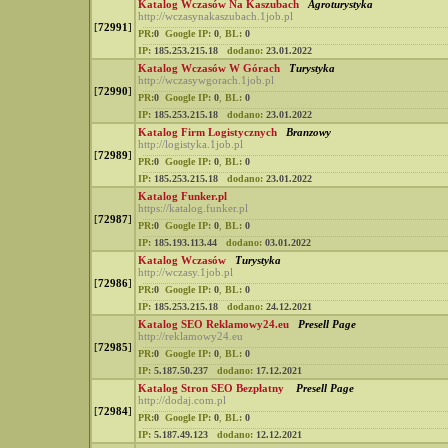
Katalog Wczasów Na Kaszubach
Agroturystyka
http://wczasynakaszubach.1job.pl
[
72991
]
PR:
0
Google IP:
0
,
BL:
0
IP:
185.253.215.18
dodano:
23.01.2022
Katalog Wczasów W Górach
Turystyka
http://wczasywgorach.1job.pl
[
72990
]
PR:
0
Google IP:
0
,
BL:
0
IP:
185.253.215.18
dodano:
23.01.2022
Katalog Firm Logistycznych
Branzowy
http://logistyka.1job.pl
[
72989
]
PR:
0
Google IP:
0
,
BL:
0
IP:
185.253.215.18
dodano:
23.01.2022
Katalog Funker.pl
https://katalog.funker.pl
[
72987
]
PR:
0
Google IP:
0
,
BL:
0
IP:
185.193.113.44
dodano:
03.01.2022
Katalog Wczasów
Turystyka
http://wczasy.1job.pl
[
72986
]
PR:
0
Google IP:
0
,
BL:
0
IP:
185.253.215.18
dodano:
24.12.2021
Katalog SEO Reklamowy24.eu
Presell Page
http://reklamowy24.eu
[
72985
]
PR:
0
Google IP:
0
,
BL:
0
IP:
5.187.50.237
dodano:
17.12.2021
Katalog Stron SEO Bezpłatny
Presell Page
http://dodaj.com.pl
[
72984
]
PR:
0
Google IP:
0
,
BL:
0
IP:
5.187.49.123
dodano:
12.12.2021