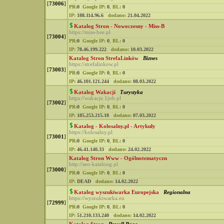
[
73006
]
PR:
0
Google IP:
0
,
BL:
0
IP:
188.114.96.6
dodano:
21.04.2022
Katalog Stron - Nowoczesny - Miss-B
https://miss-bee.pl
[
73004
]
PR:
0
Google IP:
0
,
BL:
0
IP:
78.46.199.222
dodano:
10.03.2022
Katalog Stron StrefaLinków
Biznes
https://strefalinkow.pl
[
73003
]
PR:
0
Google IP:
0
,
BL:
0
IP:
46.101.121.244
dodano:
08.03.2022
Katalog Wakacji
Turystyka
https://wakacje.1job.pl
[
73002
]
PR:
0
Google IP:
0
,
BL:
0
IP:
185.253.215.18
dodano:
07.03.2022
Katalog - Kolosalny.pl - Artykuły
https://kolosalny.pl
[
73001
]
PR:
0
Google IP:
0
,
BL:
0
IP:
46.41.140.33
dodano:
24.02.2022
Katalog Stron Www - Ogólnotematyczn
http://seo-kataloog.pl
[
73000
]
PR:
0
Google IP:
0
,
BL:
0
IP:
DEAD
dodano:
14.02.2022
Katalog wyszukiwarka Europejska
Regionalna
https://wyszukiwarka.eu
[
72999
]
PR:
0
Google IP:
0
,
BL:
0
IP:
51.210.133.240
dodano:
14.02.2022