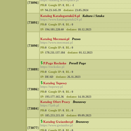
https://katalog.activeplace.pl
[
73096
]
PR:
0
Google IP:
0
,
BL:
-1
IP:
94.23.145.39
dodano:
23.05.2024
Katalog Katalogsztuki24.pl
Kultura i Sztuka
https://www.katalogsztuki24.pl
[
73091
]
PR:
0
Google IP:
0
,
BL:
0
IP:
194.181.228.60
dodano:
18.12.2023
Katalog Mecenasi.pl
Prawo
https://www.mecenasi.pl
[
73090
]
PR:
0
Google IP:
0
,
BL:
0
IP:
178.211.137.184
dodano:
01.12.2023
P.Page Rockoko
Presell Page
https://rockoko.pl
[
73089
]
PR:
0
Google IP:
0
,
BL:
0
IP:
DEAD
dodano:
26.11.2023
Katalog Topowy
https://topowy.pl
[
73086
]
PR:
0
Google IP:
0
,
BL:
0
IP:
193.177.165.36
dodano:
14.10.2023
Katalog Ofert Pracy
Branzowy
https://1job.pl
[
73084
]
PR:
0
Google IP:
0
,
BL:
0
IP:
185.253.215.18
dodano:
09.09.2023
Katalog Gwiazdor.pl
Branzowy
https://www.gwiazdor.pl
[
73077
]
PR:
0
Google IP:
0
,
BL:
0