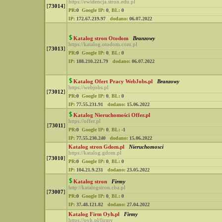
https://ewidencja.stron.edu.pl
[
73014
]
PR:
0
Google IP:
0
,
BL:
0
IP:
172.67.219.97
dodano:
06.07.2022
Katalog stron Otodom
Branzowy
https://katalog.otodom.com.pl
[
73013
]
PR:
0
Google IP:
0
,
BL:
0
IP:
188.210.221.79
dodano:
06.07.2022
Katalog Ofert Pracy WebJobs.pl
Branzowy
https://webjobs.pl
[
73012
]
PR:
0
Google IP:
0
,
BL:
0
IP:
77.55.231.91
dodano:
15.06.2022
Katalog Nieruchomości Offer.pl
https://offer.pl
[
73011
]
PR:
0
Google IP:
0
,
BL:
-1
IP:
77.55.230.240
dodano:
15.06.2022
Katalog stron Gdom.pl
Nieruchomosci
https://katalog.gdom.pl
[
73010
]
PR:
0
Google IP:
0
,
BL:
0
IP:
104.21.9.231
dodano:
23.05.2022
Katalog stron
Firmy
http://katalogstron.cba.pl
[
73007
]
PR:
0
Google IP:
0
,
BL:
0
IP:
37.48.121.82
dodano:
27.04.2022
Katalog Firm Oyh.pl
Firmy
https://oyh.pl/firmy