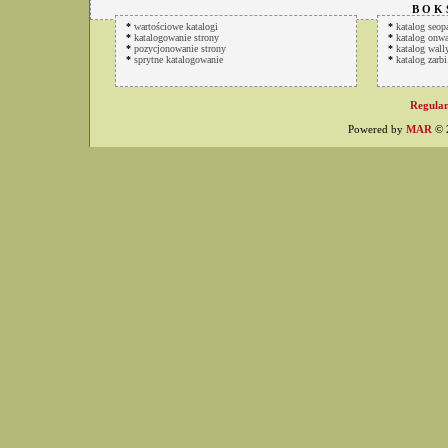
B O K 
*
wartościowe katalogi
*
katalog seop
*
katalogowanie strony
*
katalog onwa
*
pozycjonowanie strony
*
katalog wally
*
sprytne katalogowanie
*
katalog zarbi
Regulam
Powered by
MAR
© 