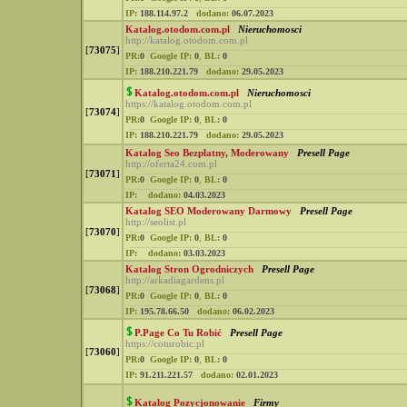
IP:
188.114.97.2
dodano:
06.07.2023
Katalog.otodom.com.pl
Nieruchomosci
http://katalog.otodom.com.pl
[
73075
]
PR:
0
Google IP:
0
,
BL:
0
IP:
188.210.221.79
dodano:
29.05.2023
Katalog.otodom.com.pl
Nieruchomosci
https://katalog.otodom.com.pl
[
73074
]
PR:
0
Google IP:
0
,
BL:
0
IP:
188.210.221.79
dodano:
29.05.2023
Katalog Seo Bezpłatny, Moderowany
Presell Page
http://oferta24.com.pl
[
73071
]
PR:
0
Google IP:
0
,
BL:
0
IP:
dodano:
04.03.2023
Katalog SEO Moderowany Darmowy
Presell Page
http://seolist.pl
[
73070
]
PR:
0
Google IP:
0
,
BL:
0
IP:
dodano:
03.03.2023
Katalog Stron Ogrodniczych
Presell Page
http://arkadiagardens.pl
[
73068
]
PR:
0
Google IP:
0
,
BL:
0
IP:
195.78.66.50
dodano:
06.02.2023
P.Page Co Tu Robić
Presell Page
https://coturobic.pl
[
73060
]
PR:
0
Google IP:
0
,
BL:
0
IP:
91.211.221.57
dodano:
02.01.2023
Katalog Pozycjonowanie
Firmy